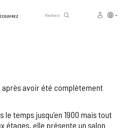
Sélecteur
Langue a
frança
MON
Recherche
ÉCOUVREZ
de
ESPACE
PERSONNEL
langue
e, après avoir été complètement
s le temps jusqu’en 1900 mais tout
ux étages, elle présente un salon