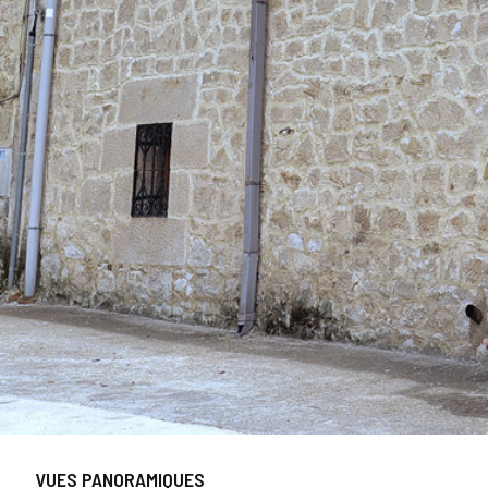
Slider
1
VUES PANORAMIQUES
de