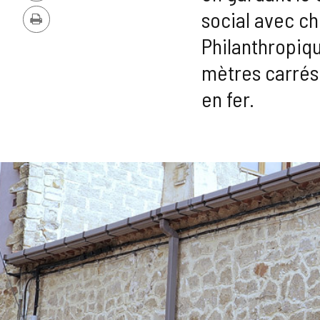
PDF
social avec ch
Imprimer
Philanthropiqu
mètres carrés 
en fer.
Nombre
GALERIE
de
sliders
DES
:
2
IMAGES