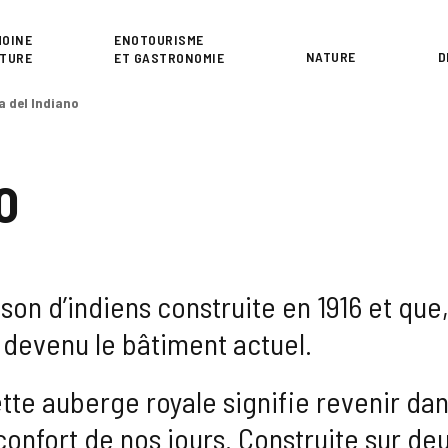
or
MOINE
ENOTOURISME
NATURE
D
LTURE
ET GASTRONOMIE
 del Indiano
O
son d’indiens construite en 1916 et qu
 devenu le bâtiment actuel.
tte auberge royale signifie revenir dan
confort de nos jours. Construite sur de