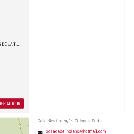
DE LA TIERRA'
ER AUTOUR
Adresse
Calle Blas Orden, 13.
Cidones.
Soria
postale
Adresse
posadadelindiano@hotmail.com