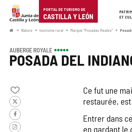
Portal
Passer au contenu
PORTAL DE TURISMO DE
Superi
PATRI
de
CASTILLA Y LEÓN
ET CU
Turismo
<
Nature
tourisme rural
Marque “Posadas Reales”
Posada
Accueil
de
Castilla
AUBERGE ROYALE
POSADA DEL INDIAN
y
León
Ce fut une mai
Ajouter/retirer
restaurée, est
le
X
contenu
de
Entrer dans ce
cahiers
Facebook
en gardant le 
Version