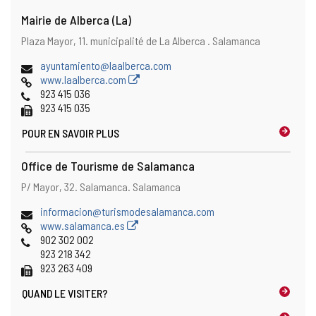
Mairie de Alberca (La)
Adresse
Adresse
Plaza Mayor, 11.
municipalité de La Alberca .
Salamanca
postale
Adresse
ayuntamiento@laalberca.com
de
Page
www.laalberca.com
courrier
Web
Téléphones
923 415 036
électronique
Fax
923 415 035
POUR EN SAVOIR PLUS
Office de Tourisme de Salamanca
Adresse
Adresse
P/ Mayor, 32.
Salamanca.
Salamanca
postale
Adresse
informacion@turismodesalamanca.com
de
Page
www.salamanca.es
courrier
Web
Téléphones
902 302 002
électronique
923 218 342
Fax
923 263 409
QUAND LE
VISITER?