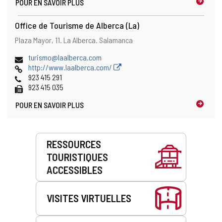
POUR EN SAVOIR PLUS
Office de Tourisme de Alberca (La)
Adresse
Adresse
Plaza Mayor, 11.
La Alberca.
Salamanca
postale
Adresse
turismo@laalberca.com
de
Page
http://www.laalberca.com/
courrier
Web
Téléphones
923 415 291
électronique
Fax
923 415 035
POUR EN SAVOIR PLUS
Prestations
RESSOURCES
de
TOURISTIQUES
service
ACCESSIBLES
VISITES VIRTUELLES