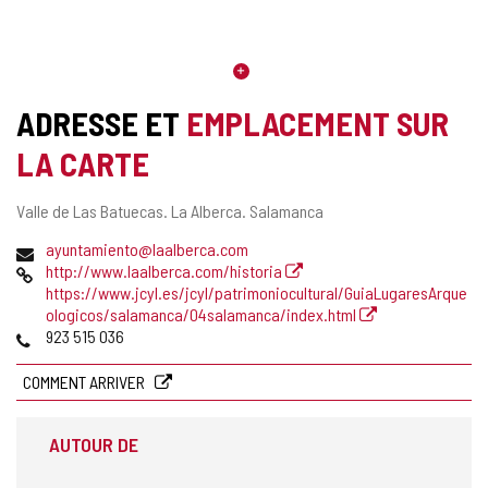
ADRESSE ET
EMPLACEMENT SUR
LA CARTE
Adresse
Valle de Las Batuecas.
La Alberca.
Salamanca
postale
Adresse
ayuntamiento@laalberca.com
de
Page
http://www.laalberca.com/historia
courrier
Web
https://www.jcyl.es/jcyl/patrimoniocultural/GuiaLugaresArque
électronique
ologicos/salamanca/04salamanca/index.html
Téléphones
923 515 036
COMMENT ARRIVER
AUTOUR DE