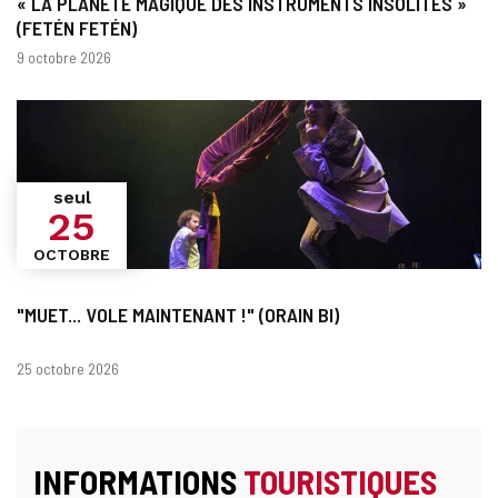
« LA PLANÈTE MAGIQUE DES INSTRUMENTS INSOLITES »
(FETÉN FETÉN)
Dates
9 octobre 2026
seul
25
OCTOBRE
"MUET... VOLE MAINTENANT !" (ORAIN BI)
Dates
25 octobre 2026
INFORMATIONS
TOURISTIQUES