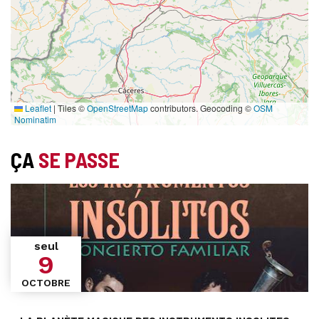
Leaflet
|
Tiles ©
OpenStreetMap
contributors. Geocoding ©
OSM
Nominatim
ÇA
SE PASSE
seul
9
OCTOBRE