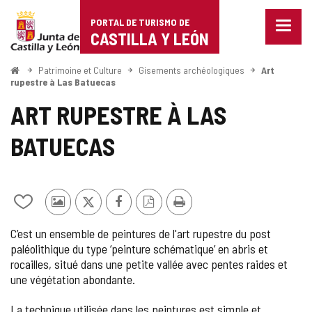
Portal
Passer au contenu
PORTAL DE TURISMO DE
Menu
de
CASTILLA Y LEÓN
fermé
Affich
Turismo
les
<
Patrimoine et Culture
Gisements archéologiques
Art
Accueil
optio
rupestre à Las Batuecas
de
de
ART RUPESTRE À LAS
naviga
Castilla
BATUECAS
y
León
Ajouter/retirer
Photos
X
Facebook
Version
Imprimer
le
d'autres
PDF
C’est un ensemble de peintures de l'art rupestre du post
contenu
touristes
paléolithique du type ‘peinture schématique’ en abris et
de
rocailles, situé dans une petite vallée avec pentes raides et
cahiers
une végétation abondante.
La technique utilisée dans les peintures est simple et