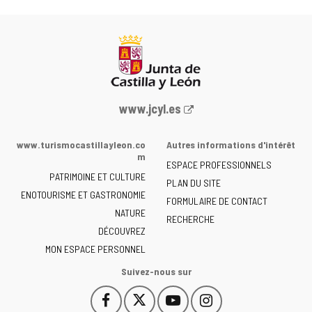
Portail
www.jcyl.es
Web
de
www.turismocastillayleon.co
Autres informations d'intérêt
la
m
ESPACE PROFESSIONNELS
Junta
PATRIMOINE ET CULTURE
de
PLAN DU SITE
ENOTOURISME ET GASTRONOMIE
Castilla
FORMULAIRE DE CONTACT
NATURE
y
RECHERCHE
León
DÉCOUVREZ
-
MON ESPACE PERSONNEL
Suivez-nous sur
Facebook
X
YouTube
Instagram
Este
Este
Este
Este