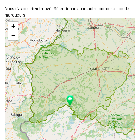
Nous n'avons rien trouvé. Sélectionnez une autre combinaison de
marqueurs.
Sauter
+
la
carte
−