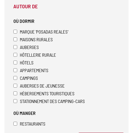
l
AUTOUR DE
e
c
l
OÙ DORMIR
i
e
MARQUE 'POSADAS REALES'
n
MAISONS RURALES
t
AUBERGES
d
e
HÔTELLERIE RURALE
m
HÔTELS
e
APPARTEMENTS
s
s
CAMPINGS
a
AUBERGES DE JEUNESSE
g
HÉBERGEMENTS TOURISTIQUES
e
STATIONNEMENT DES CAMPING-CARS
r
i
OÙ MANGER
e
é
RESTAURANTS
l
e