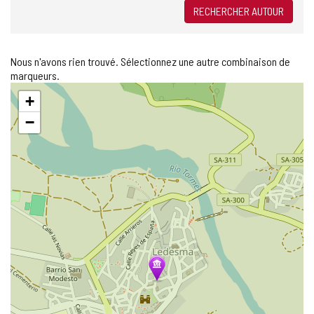
c
RECHERCHER AUTOUR
t
r
o
Nous n'avons rien trouvé. Sélectionnez une autre combinaison de
n
marqueurs.
i
Sauter
q
+
la
u
carte
−
e
)