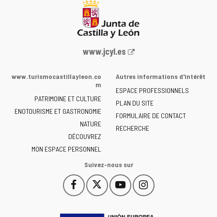
Portail
www.jcyl.es
Web
de
www.turismocastillayleon.co
Autres informations d'intérêt
la
m
ESPACE PROFESSIONNELS
Junta
PATRIMOINE ET CULTURE
de
PLAN DU SITE
ENOTOURISME ET GASTRONOMIE
Castilla
FORMULAIRE DE CONTACT
NATURE
y
RECHERCHE
León
DÉCOUVREZ
-
MON ESPACE PERSONNEL
Suivez-nous sur
Facebook
X
YouTube
Instagram
Este
Este
Este
Este
enlace
enlace
enlace
enlace
se
se
se
se