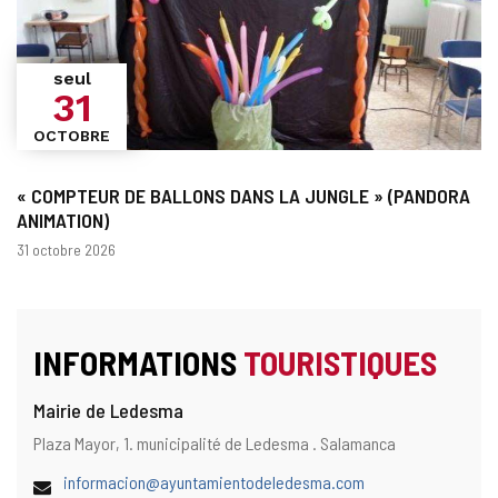
seul
31
OCTOBRE
« COMPTEUR DE BALLONS DANS LA JUNGLE » (PANDORA
ANIMATION)
Dates
31 octobre 2026
INFORMATIONS
TOURISTIQUES
Mairie de Ledesma
Adresse
Adresse
Plaza Mayor, 1.
municipalité de Ledesma .
Salamanca
postale
Adresse
(
informacion@ayuntamientodeledesma.com