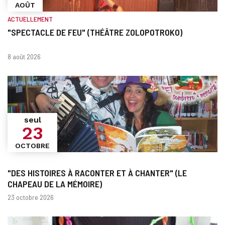
AOÛT
ACTUELLEMENT
"SPECTACLE DE FEU" (THÉÂTRE ZOLOPOTROKO)
Quand?
Dates
8 août 2026
seul
23
OCTOBRE
"DES HISTOIRES À RACONTER ET À CHANTER" (LE
CHAPEAU DE LA MÉMOIRE)
Dates
23 octobre 2026