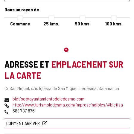
Dans un rayon de
Commune
25
kms.
50
kms.
100
kms.
ADRESSE ET
EMPLACEMENT SUR
LA CARTE
Adresse
C/ San Miguel, s/n. Iglesia de San Miguel.
Ledesma.
Salamanca
postale
Adresse
(
bletisa@ayuntamientodeledesma.com
de
Page
o
http://www.turismoledesma.com/imprescindibles/#bletisa
courrier
Web
Téléphones
u
689 787 876
électronique
v
r
COMMENT ARRIVER
e