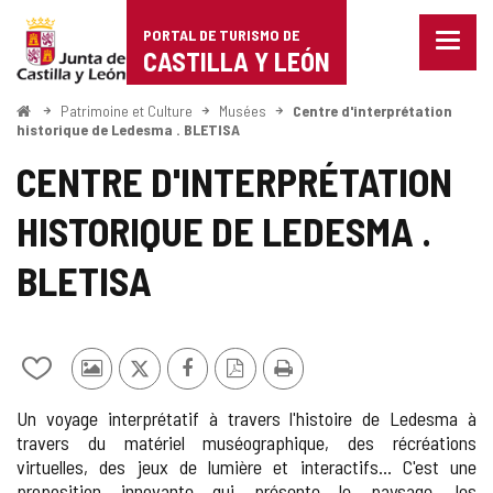
Portal
Passer au contenu
PORTAL DE TURISMO DE
Menu
de
CASTILLA Y LEÓN
fermé
Affich
Turismo
les
<
Patrimoine et Culture
Musées
Centre d'interprétation
Accueil
optio
historique de Ledesma . BLETISA
de
de
CENTRE D'INTERPRÉTATION
naviga
Castilla
HISTORIQUE DE LEDESMA .
y
León
BLETISA
Ajouter/retirer
Photos
X
Facebook
Version
Imprimer
le
d'autres
PDF
Un voyage interprétatif à travers l'histoire de Ledesma à
contenu
touristes
travers du matériel muséographique, des récréations
de
virtuelles, des jeux de lumière et interactifs... C'est une
cahiers
proposition innovante qui présente le paysage, les