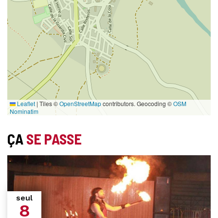
Leaflet
|
Tiles ©
OpenStreetMap
contributors. Geocoding ©
OSM
Nominatim
ÇA
SE PASSE
seul
8