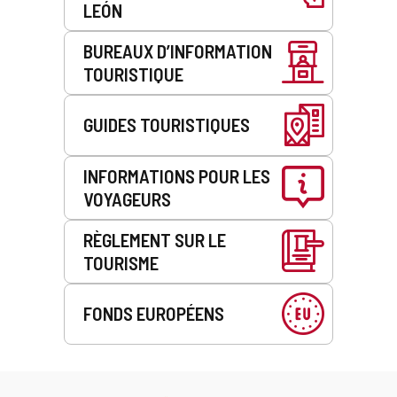
LEÓN
i
q
r
q
u
i
BUREAUX D’INFORMATION
u
e
e
e
)
é
TOURISTIQUE
)
l
e
GUIDES TOURISTIQUES
c
t
r
INFORMATIONS POUR LES
o
n
VOYAGEURS
i
q
RÈGLEMENT SUR LE
u
TOURISME
e
)
FONDS EUROPÉENS