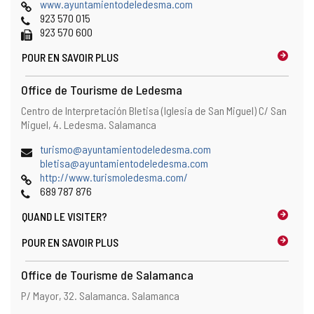
de
Page
o
www.ayuntamientodeledesma.com
courrier
Web
Téléphones
u
923 570 015
électronique
Fax
v
923 570 600
r
POUR EN SAVOIR PLUS
e
l
e
Office de Tourisme de Ledesma
c
Adresse
Adresse
Centro de Interpretación Bletisa (Iglesia de San Miguel) C/ San
l
postale
Miguel, 4.
Ledesma.
Salamanca
i
e
Adresse
(
turismo@ayuntamientodeledesma.com
n
de
(
o
bletisa@ayuntamientodeledesma.com
t
courrier
Page
o
u
http://www.turismoledesma.com/
d
électronique
Web
Téléphones
u
v
689 787 876
e
v
r
m
QUAND LE
VISITER?
r
e
e
e
l
s
POUR EN SAVOIR PLUS
l
e
s
e
c
a
Office de Tourisme de Salamanca
c
l
g
l
i
Adresse
Adresse
P/ Mayor, 32.
Salamanca.
Salamanca
e
i
e
postale
r