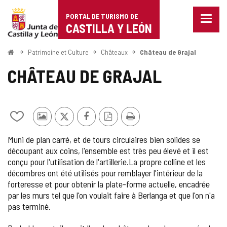
Portal
Passer au contenu
PORTAL DE TURISMO DE
Menu
de
CASTILLA Y LEÓN
fermé
Affich
Turismo
les
<
Patrimoine et Culture
Châteaux
Château de Grajal
optio
Accueil
de
de
CHÂTEAU DE GRAJAL
naviga
Castilla
y
Ajouter/retirer
Photos
X
Facebook
Version
Imprimer
León
le
d'autres
PDF
Muni de plan carré, et de tours circulaires bien solides se
contenu
touristes
découpant aux coins, l'ensemble est très peu élevé et il est
de
conçu pour l'utilisation de l'artillerie.La propre colline et les
cahiers
décombres ont été utilisés pour remblayer l'intérieur de la
forteresse et pour obtenir la plate-forme actuelle, encadrée
par les murs tel que l'on voulait faire à Berlanga et que l'on n'a
pas terminé.