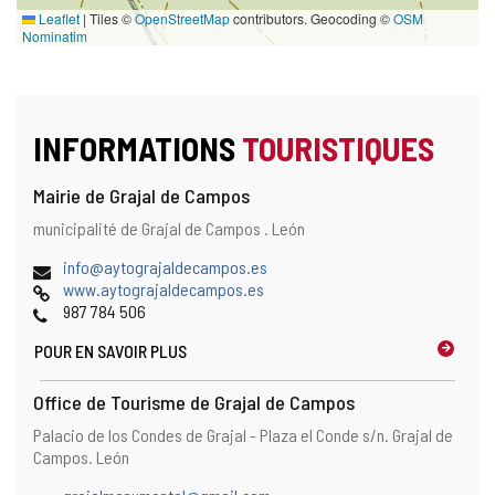
Leaflet
|
Tiles ©
OpenStreetMap
contributors. Geocoding ©
OSM
Nominatim
INFORMATIONS
TOURISTIQUES
Mairie de Grajal de Campos
Adresse
Adresse
municipalité de Grajal de Campos .
León
postale
Adresse
(
info@aytograjaldecampos.es
de
Page
o
www.aytograjaldecampos.es
courrier
Web
Téléphones
u
987 784 506
électronique
v
POUR EN SAVOIR PLUS
r
e
l
Office de Tourisme de Grajal de Campos
e
Adresse
Adresse
Palacio de los Condes de Grajal - Plaza el Conde s/n.
Grajal de
c
postale
Campos.
León
l
i
Adresse
(