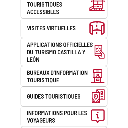
n
TOURISTIQUES
r
service
n
i
i
t
ACCESSIBLES
q
e
d
u
é
e
e
l
VISITES VIRTUELLES
m
)
e
e
c
s
t
APPLICATIONS OFFICIELLES
s
r
a
DU TURISMO CASTILLA Y
o
g
LEÓN
n
e
i
r
BUREAUX D’INFORMATION
q
i
u
e
TOURISTIQUE
e
é
)
l
GUIDES TOURISTIQUES
e
c
t
INFORMATIONS POUR LES
r
o
VOYAGEURS
n