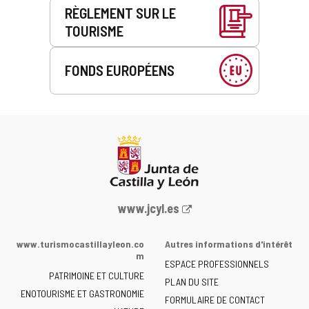
i
RÈGLEMENT SUR LE
q
TOURISME
u
e
)
FONDS EUROPÉENS
Portail
www.jcyl.es
Web
de
www.turismocastillayleon.co
Autres informations d'intérêt
la
m
ESPACE PROFESSIONNELS
Junta
PATRIMOINE ET CULTURE
de
PLAN DU SITE
ENOTOURISME ET GASTRONOMIE
Castilla
FORMULAIRE DE CONTACT