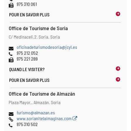
électronique
Fax
975 310 061
POUR EN SAVOIR PLUS
Office de Tourisme de Soria
Adresse
Adresse
C/ Medinaceli,2.
Soria.
Soria
postale
Adresse
oficinadeturismodesoria@jcyl.es
de
Téléphones
975 212 052
courrier
Fax
975 221 289
électronique
QUAND LE
VISITER?
POUR EN SAVOIR PLUS
Office de Tourisme de Almazán
Adresse
Adresse
Plaza Mayor,.
Almazán.
Soria
postale
Adresse
turismo@almazan.es
de
Page
www.sorianitelaimaginas.com
courrier
Web
Téléphones
975 310 502
électronique