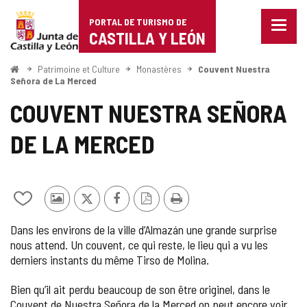
Portal
Passer au contenu
PORTAL DE TURISMO DE
Menu
de
CASTILLA Y LEÓN
fermé
Affich
Turismo
les
<
Patrimoine et Culture
Monastères
Couvent Nuestra
Accueil
optio
Señora de La Merced
de
de
COUVENT NUESTRA SEÑORA
naviga
Castilla
DE LA MERCED
y
León
Ajouter/retirer
Photos
X
Facebook
Version
Imprimer
le
d'autres
PDF
Dans les environs de la ville d’Almazán une grande surprise
contenu
touristes
nous attend. Un couvent, ce qui reste, le lieu qui a vu les
de
derniers instants du même Tirso de Molina.
cahiers
Bien qu’il ait perdu beaucoup de son être originel, dans le
Couvent de Nuestra Señora de la Merced on peut encore voir