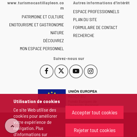
www.turismocastillayleon.co
Autres informations d'intérêt
la
m
ESPACE PROFESSIONNELS
Junta
PATRIMOINE ET CULTURE
de
PLAN DU SITE
ENOTOURISME ET GASTRONOMIE
Castilla
FORMULAIRE DE CONTACT
NATURE
y
RECHERCHE
León
DÉCOUVREZ
-
MON ESPACE PERSONNEL
Suivez-nous sur
Facebook
X
YouTube
Instagram
Este
Este
Este
Este
enlace
enlace
enlace
enlace
se
se
se
se
abrirá
abrirá
abrirá
abrirá
en
en
en
en
Utilisation de cookies
una
una
una
una
Ce site Web utilise des
ventana
ventana
ventana
ventana
Accepter tout cookies
cookies pour améliorer
nueva.
nueva.
nueva.
nueva.
votre expérience de
"Retour
navigation. Plus
Rejeter tout cookies
d'informations sur