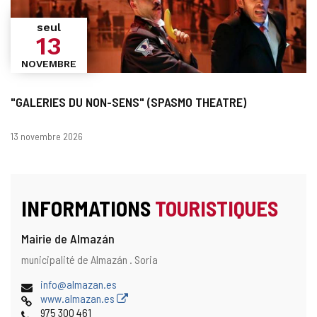
seul
13
NOVEMBRE
"GALERIES DU NON-SENS" (SPASMO THEATRE)
Dates
13 novembre 2026
INFORMATIONS
TOURISTIQUES
Mairie de Almazán
Adresse
Adresse
municipalité de Almazán .
Soria
postale
Adresse
info@almazan.es
de
Page
www.almazan.es
courrier
Web
Téléphones
975 300 461