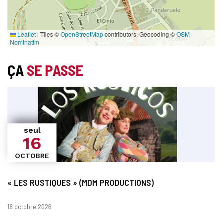
Leaflet
|
Tiles ©
OpenStreetMap
contributors. Geocoding ©
OSM
Nominatim
ÇA
SE PASSE
seul
16
OCTOBRE
« LES RUSTIQUES » (MDM PRODUCTIONS)
Dates
16 octobre 2026