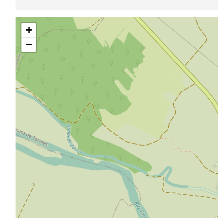
Sauter
+
la
carte
−