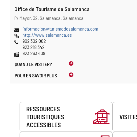
Office de Tourisme de Salamanca
Adresse
Adresse
P/ Mayor, 32.
Salamanca.
Salamanca
et
postale
emplacement
Adresse
informacion@turismodesalamanca.com
sur
de
Page
http://www.salamanca.es
la
courrier
Web
Téléphones
902 302 002
carte
électronique
923 218 342
Fax
923 263 409
QUAND LE
VISITER?
POUR EN SAVOIR PLUS
Prestations
RESSOURCES
de
TOURISTIQUES
VISITE
service
ACCESSIBLES