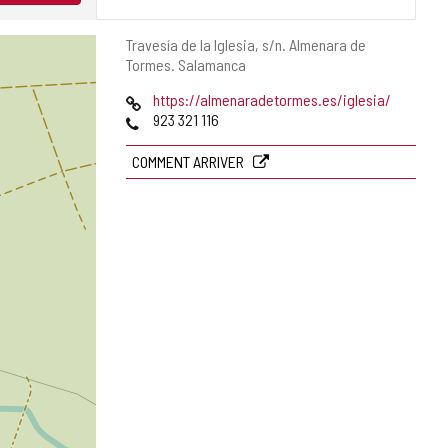
Adresse
Travesía de la Iglesia, s/n.
Almenara de
postale
Tormes.
Salamanca
Page
https://almenaradetormes.es/iglesia/
Web
Téléphones
923 321 116
COMMENT ARRIVER