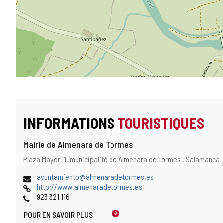
INFORMATIONS
TOURISTIQUES
Mairie de Almenara de Tormes
Adresse
Adresse
Plaza Mayor, 1.
municipalité de Almenara de Tormes .
Salamanca
et
postale
emplacement
Adresse
ayuntamiento@almenaradetormes.es
sur
de
Page
http://www.almenaradetormes.es
la
courrier
Web
Téléphones
923 321 116
carte
électronique
POUR EN SAVOIR PLUS