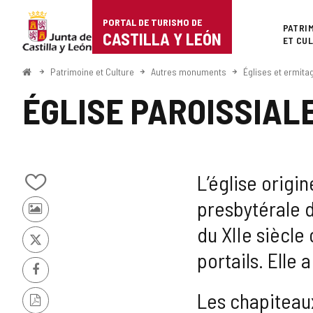
Portal
Passer au contenu
PORTAL DE TURISMO DE
Superi
PATRI
de
CASTILLA Y LEÓN
ET CU
Turismo
<
Patrimoine et Culture
Autres monuments
Églises et ermita
Accueil
de
ÉGLISE PAROISSIAL
Castilla
y
León
L’église origi
Ajouter/retirer
presbytérale d
le
Photos
contenu
du XIIe siècle 
d'autres
de
touristes
cahiers
X
portails. Elle
Facebook
Les chapiteaux
Version