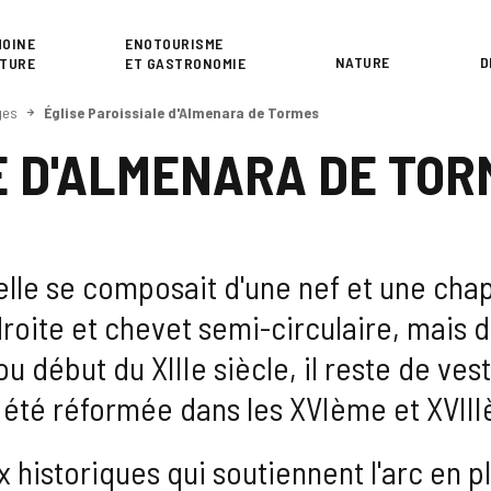
or
MOINE
ENOTOURISME
NATURE
D
LTURE
ET GASTRONOMIE
ges
Église Paroissiale d'Almenara de Tormes
E D'ALMENARA DE TOR
nelle se composait d'une nef et une cha
roite et chevet semi-circulaire, mais de 
ou début du XIIIe siècle, il reste de ves
 a été réformée dans les XVIème et XVII
 historiques qui soutiennent l'arc en pl