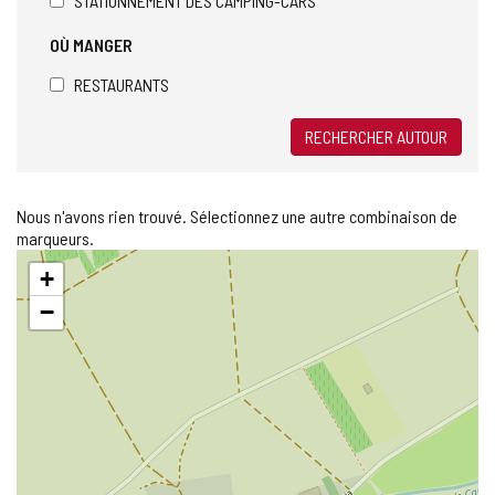
STATIONNEMENT DES CAMPING-CARS
OÙ MANGER
RESTAURANTS
RECHERCHER AUTOUR
Nous n'avons rien trouvé. Sélectionnez une autre combinaison de
marqueurs.
Sauter
+
la
carte
−