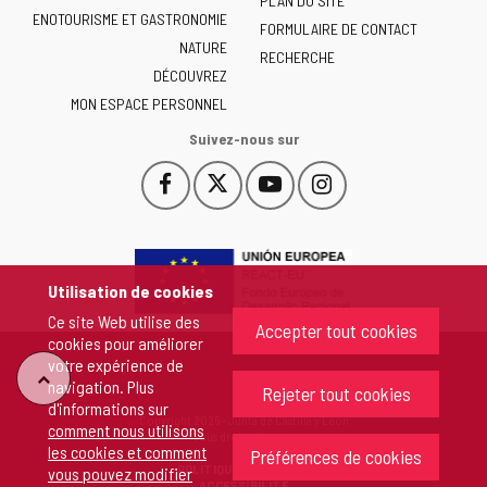
de
PLAN DU SITE
ENOTOURISME ET GASTRONOMIE
Castilla
FORMULAIRE DE CONTACT
NATURE
y
RECHERCHE
León
DÉCOUVREZ
-
MON ESPACE PERSONNEL
Suivez-nous sur
Facebook
X
YouTube
Instagram
Este
Este
Este
Este
enlace
enlace
enlace
enlace
se
se
se
se
abrirá
abrirá
abrirá
abrirá
en
en
en
en
Utilisation de cookies
una
una
una
una
Ce site Web utilise des
ventana
ventana
ventana
ventana
Accepter tout cookies
cookies pour améliorer
nueva.
nueva.
nueva.
nueva.
votre expérience de
"Retour
navigation. Plus
Rejeter tout cookies
d'informations sur
Copyright 2026 - Junta de Castilla y León
comment nous utilisons
au
Tous droits réservés
les cookies et comment
Préférences de cookies
POLITIQUE DE COOKIES
vous pouvez modifier
sommet"
ACCESSIBILITÉ