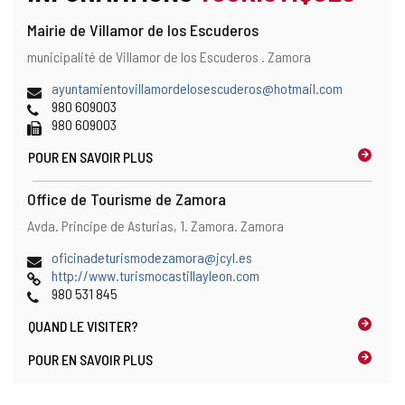
Mairie de Villamor de los Escuderos
Adresse
Adresse
municipalité de Villamor de los Escuderos .
Zamora
et
postale
emplacement
Adresse
ayuntamientovillamordelosescuderos@hotmail.com
sur
de
Téléphones
980 609003
la
courrier
Fax
980 609003
carte
électronique
POUR EN SAVOIR PLUS
Office de Tourisme de Zamora
Adresse
Adresse
Avda. Principe de Asturias, 1.
Zamora.
Zamora
et
postale
emplacement
Adresse
oficinadeturismodezamora@jcyl.es
sur
de
Page
http://www.turismocastillayleon.com
la
courrier
Web
Téléphones
980 531 845
carte
électronique
QUAND LE
VISITER?
POUR EN SAVOIR PLUS