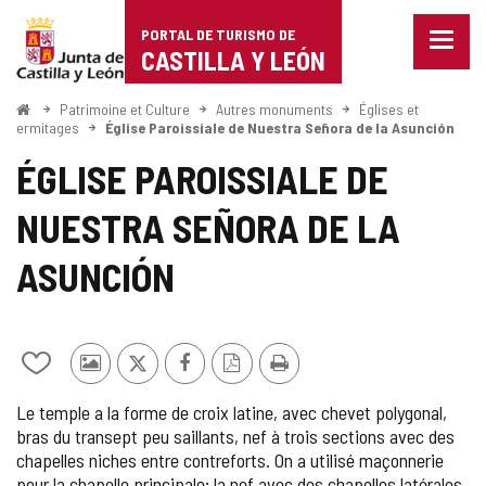
Portal
Passer au contenu
PORTAL DE TURISMO DE
Menu
de
CASTILLA Y LEÓN
fermé
Affich
Turismo
les
<
Patrimoine et Culture
Autres monuments
Églises et
Accueil
optio
ermitages
Église Paroissiale de Nuestra Señora de la Asunción
de
de
ÉGLISE PAROISSIALE DE
naviga
Castilla
NUESTRA SEÑORA DE LA
y
León
ASUNCIÓN
Ajouter/retirer
Photos
X
Facebook
Version
Imprimer
le
d'autres
PDF
Le temple a la forme de croix latine, avec chevet polygonal,
contenu
touristes
bras du transept peu saillants, nef à trois sections avec des
de
chapelles niches entre contreforts. On a utilisé maçonnerie
cahiers
pour la chapelle principale; la nef avec des chapelles latérales,