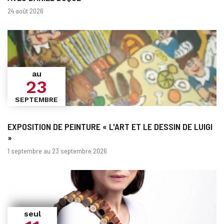
Dates
24 août 2026
au
23
SEPTEMBRE
EXPOSITION DE PEINTURE « L'ART ET LE DESSIN DE LUIGI
»
Dates
1 septembre au 23 septembre 2026
seul