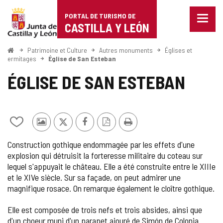
Portal
Passer au contenu
PORTAL DE TURISMO DE
Menu
de
CASTILLA Y LEÓN
fermé
Affich
Turismo
les
<
Patrimoine et Culture
Autres monuments
Églises et
Accueil
optio
ermitages
Église de San Esteban
de
de
ÉGLISE DE SAN ESTEBAN
naviga
Castilla
y
León
Ajouter/retirer
Photos
X
Facebook
Version
Imprimer
le
d'autres
PDF
Construction gothique endommagée par les effets d'une
contenu
touristes
explosion qui détruisit la forteresse militaire du coteau sur
de
lequel s'appuyait le château. Elle a été construite entre le XIIIe
cahiers
et le XIVe siècle. Sur sa façade, on peut admirer une
magnifique rosace. On remarque également le cloître gothique.
Elle est composée de trois nefs et trois absides, ainsi que
d'un choeur muni d'un parapet ajouré de Simón de Colonia