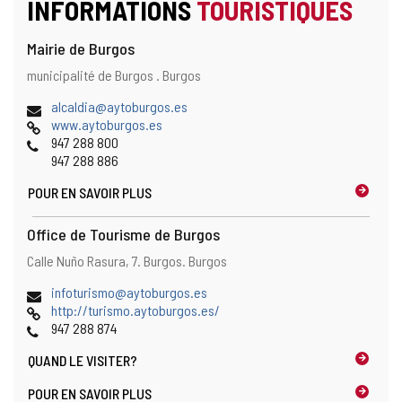
INFORMATIONS
TOURISTIQUES
Mairie de Burgos
Adresse
Adresse
municipalité de Burgos .
Burgos
postale
Adresse
(
alcaldia@aytoburgos.es
de
Page
o
www.aytoburgos.es
courrier
Web
Téléphones
u
947 288 800
électronique
v
947 288 886
r
POUR EN SAVOIR PLUS
e
l
e
Office de Tourisme de Burgos
c
Adresse
Adresse
Calle Nuño Rasura, 7.
Burgos.
Burgos
l
postale
i
Adresse
(
infoturismo@aytoburgos.es
e
de
Page
o
http://turismo.aytoburgos.es/
n
courrier
Web
Téléphones
u
947 288 874
t
électronique
v
d
QUAND LE
VISITER?
r
e
e
m
POUR EN SAVOIR PLUS
l