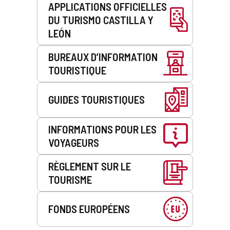
c
APPLICATIONS OFFICIELLES
s
t
s
DU TURISMO CASTILLA Y
r
a
LEÓN
o
g
n
e
BUREAUX D’INFORMATION
i
r
q
i
TOURISTIQUE
u
e
e
é
)
GUIDES TOURISTIQUES
l
e
c
INFORMATIONS POUR LES
t
r
VOYAGEURS
o
n
RÈGLEMENT SUR LE
i
TOURISME
q
u
e
FONDS EUROPÉENS
)