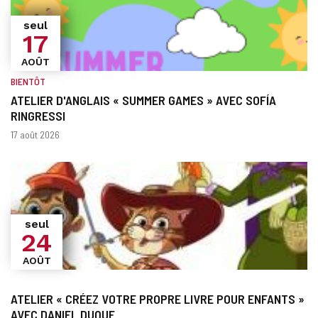
seul
17
AOÛT
BIENTÔT
ATELIER D'ANGLAIS « SUMMER GAMES » AVEC SOFÍA
RINGRESSI
Quand?
Dates
17 août 2026
seul
24
AOÛT
ATELIER « CRÉEZ VOTRE PROPRE LIVRE POUR ENFANTS »
AVEC DANIEL DUQUE