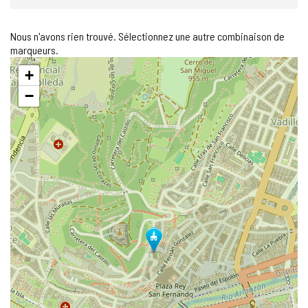
Nous n'avons rien trouvé. Sélectionnez une autre combinaison de
marqueurs.
Sauter
+
la
carte
−