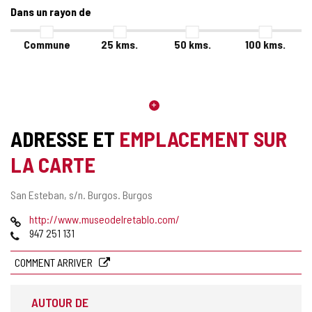
Dans un rayon de
Commune
25
kms.
50
kms.
100
kms.
ADRESSE ET
EMPLACEMENT SUR
LA CARTE
Adresse
San Esteban, s/n.
Burgos.
Burgos
postale
Page
http://www.museodelretablo.com/
Web
Téléphones
947 251 131
COMMENT ARRIVER
AUTOUR DE