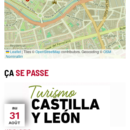
Leaflet
|
Tiles ©
OpenStreetMap
contributors. Geocoding ©
OSM
Nominatim
ÇA
SE PASSE
au
31
AOÛT