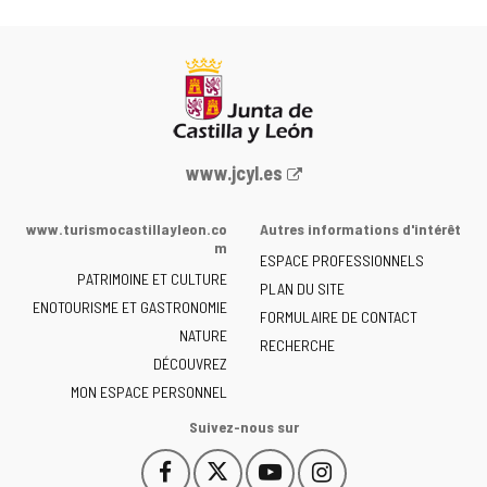
Portail
www.jcyl.es
Web
de
www.turismocastillayleon.co
Autres informations d'intérêt
la
m
ESPACE PROFESSIONNELS
Junta
PATRIMOINE ET CULTURE
de
PLAN DU SITE
ENOTOURISME ET GASTRONOMIE
Castilla
FORMULAIRE DE CONTACT
NATURE
y
RECHERCHE
León
DÉCOUVREZ
-
MON ESPACE PERSONNEL
Suivez-nous sur
Facebook
X
YouTube
Instagram
Este
Este
Este
Este