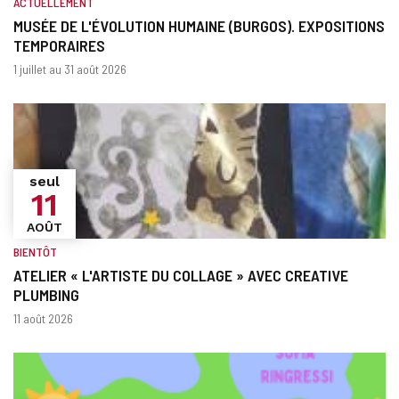
ACTUELLEMENT
MUSÉE DE L'ÉVOLUTION HUMAINE (BURGOS). EXPOSITIONS
TEMPORAIRES
Quand?
Dates
1 juillet au 31 août 2026
seul
11
AOÛT
BIENTÔT
ATELIER « L'ARTISTE DU COLLAGE » AVEC CREATIVE
PLUMBING
Quand?
Dates
11 août 2026