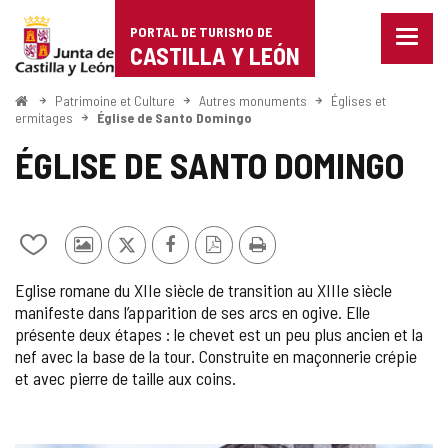
Portal
Passer au contenu
PORTAL DE TURISMO DE
Menu
de
CASTILLA Y LEÓN
fermé
Affich
Turismo
les
<
Patrimoine et Culture
Autres monuments
Églises et
Accueil
optio
ermitages
Église de Santo Domingo
de
de
ÉGLISE DE SANTO DOMINGO
naviga
Castilla
y
León
Ajouter/retirer
Photos
X
Facebook
Version
Imprimer
le
d'autres
PDF
Eglise romane du XIIe siècle de transition au XIIIe siècle
contenu
touristes
manifeste dans l’apparition de ses arcs en ogive. Elle
de
présente deux étapes : le chevet est un peu plus ancien et la
cahiers
nef avec la base de la tour. Construite en maçonnerie crépie
et avec pierre de taille aux coins.