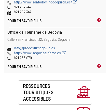
Page
http://www.santodomingodepiron.es/
Web
Téléphones
921 404 347
Fax
921 404 347
POUR EN SAVOIR PLUS
Office de Tourisme de Segovia
Adresse
Adresse
Calle San Francisco, 32.
Segovia.
Segovia
postale
Adresse
info@prodestursegovia.es
de
Page
http://www.segoviaturismo.es
courrier
Web
Téléphones
921 466 070
électronique
POUR EN SAVOIR PLUS
Prestations
RESSOURCES
de
TOURISTIQUES
service
ACCESSIBLES