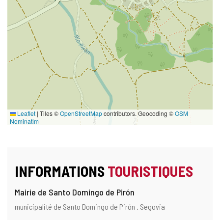
Leaflet
|
Tiles ©
OpenStreetMap
contributors. Geocoding ©
OSM
Nominatim
INFORMATIONS
TOURISTIQUES
Mairie de Santo Domingo de Pirón
Adresse
Adresse
municipalité de Santo Domingo de Pirón .
Segovia
postale