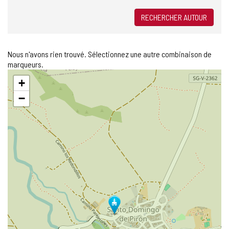
RECHERCHER AUTOUR
Nous n'avons rien trouvé. Sélectionnez une autre combinaison de
marqueurs.
Sauter
+
la
carte
−