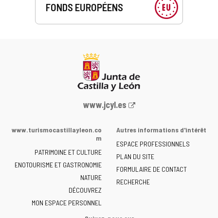
FONDS EUROPÉENS
Portail
www.jcyl.es
Web
de
www.turismocastillayleon.co
Autres informations d'intérêt
la
m
ESPACE PROFESSIONNELS
Junta
PATRIMOINE ET CULTURE
de
PLAN DU SITE
ENOTOURISME ET GASTRONOMIE
Castilla
FORMULAIRE DE CONTACT
NATURE
y
RECHERCHE
León
DÉCOUVREZ
-
MON ESPACE PERSONNEL