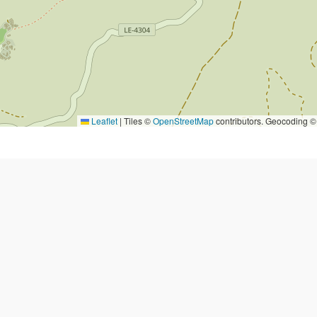
Leaflet
|
Tiles ©
OpenStreetMap
contributors. Geocoding 