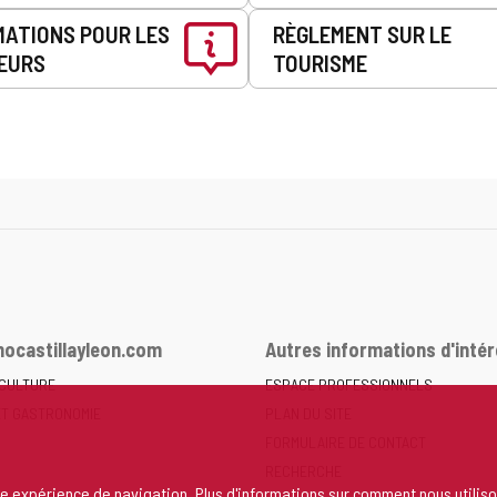
MATIONS POUR LES
RÈGLEMENT SUR LE
EURS
TOURISME
ocastillayleon.com
Autres informations d'intér
 CULTURE
ESPACE PROFESSIONNELS
ET GASTRONOMIE
PLAN DU SITE
FORMULAIRE DE CONTACT
RECHERCHE
re expérience de navigation. Plus d'informations sur
comment nous utiliso