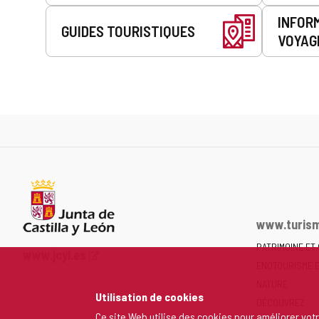
INFOR
GUIDES TOURISTIQUES
VOYAG
www.turism
PATRIMOINE ET
Portail
www.jcyl.es
ENOTOURISME 
Web
de
NATURE
Utilisation de cookies
la
DÉCOUVREZ
Junta
Ce site Web utilise des cookies pour améliorer vot