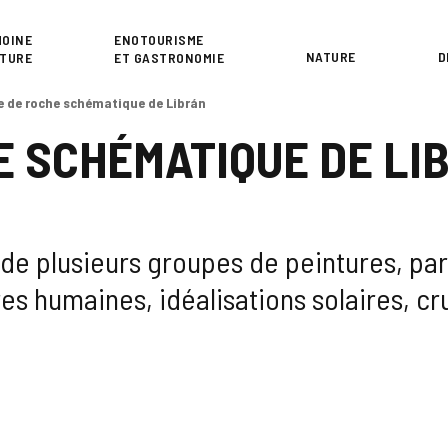
or
MOINE
ENOTOURISME
NATURE
D
LTURE
ET GASTRONOMIE
 de roche schématique de Librán
 SCHÉMATIQUE DE LI
de plusieurs groupes de peintures, parm
es humaines, idéalisations solaires, cr