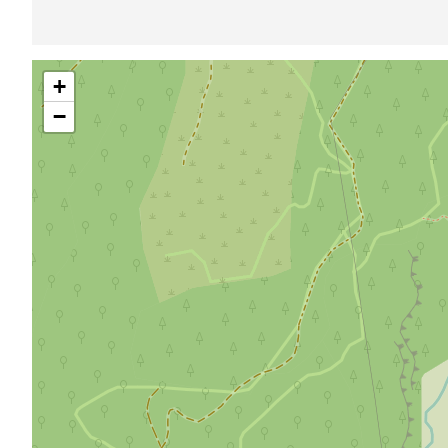
Sauter
+
la
carte
−