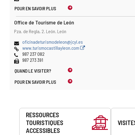
POUR EN SAVOIR PLUS
Office de Tourisme de León
Adresse
Adresse
Pza. de Regla, 2.
León.
León
postale
Adresse
oficinadeturismodeleon@jcyl.es
de
Page
www.turismocastillayleon.com
courrier
Web
Téléphones
987 237 082
électronique
Fax
987 273 391
QUAND LE
VISITER?
POUR EN SAVOIR PLUS
Prestations
RESSOURCES
de
TOURISTIQUES
VISITE
service
ACCESSIBLES