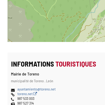
INFORMATIONS
TOURISTIQUES
Mairie de Toreno
Adresse
Adresse
municipalité de Toreno .
León
postale
Adresse
ayuntamiento@toreno.net
de
Page
toreno.net
courrier
Web
Téléphones
987 533 003
électronique
Fax
987 527 314