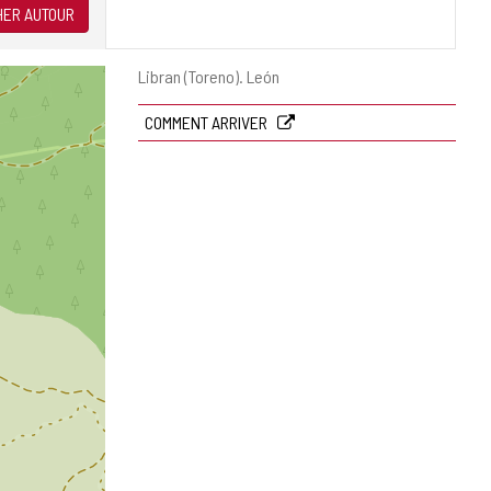
ER AUTOUR
Adresse
Libran (Toreno).
León
postale
COMMENT ARRIVER