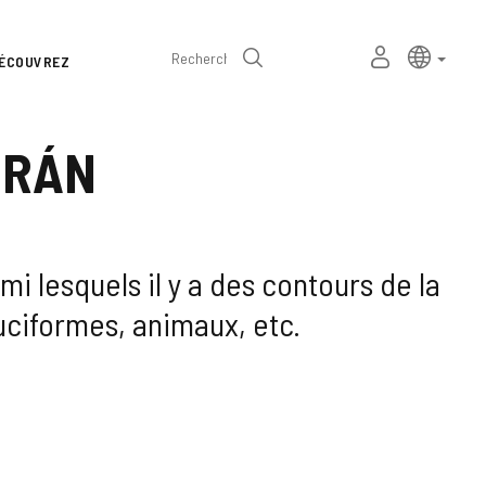
Sélecteur
Langue a
frança
MON
Recherche
ÉCOUVREZ
de
ESPACE
PERSONNEL
langue
BRÁN
i lesquels il y a des contours de la
uciformes, animaux, etc.