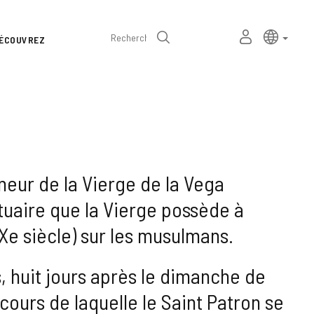
Sélecteur
Langue a
frança
MON
Recherche
ÉCOUVREZ
de
ESPACE
PERSONNEL
langue
eur de la Vierge de la Vega
uaire que la Vierge possède à
e siècle) sur les musulmans.
s, huit jours après le dimanche de
 cours de laquelle le Saint Patron se