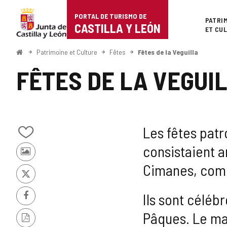
Portal
Passer au contenu
PORTAL DE TURISMO DE
Superi
PATRI
de
CASTILLA Y LEÓN
ET CU
Turismo
<
Patrimoine et Culture
Fêtes
Fêtes de la Veguilla
Accueil
de
FÊTES DE LA VEGUI
Castilla
y
León
Les fêtes pat
Ajouter/retirer
consistaient 
le
Photos
contenu
Cimanes, comm
d'autres
de
touristes
cahiers
X
Ils sont céléb
Facebook
Pâques. Le mat
Version