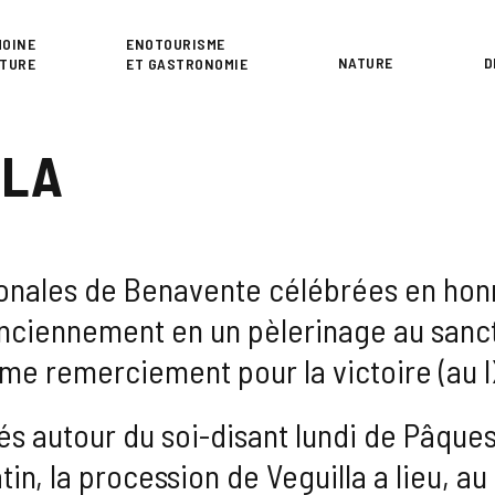
or
MOINE
ENOTOURISME
NATURE
D
LTURE
ET GASTRONOMIE
LLA
ronales de Benavente célébrées en honn
anciennement en un pèlerinage au sanct
e remerciement pour la victoire (au IX
rés autour du soi-disant lundi de Pâque
in, la procession de Veguilla a lieu, au