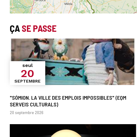
ÇA
SE PASSE
seul
20
SEPTEMBRE
"SÓMION. LA VILLE DES EMPLOIS IMPOSSIBLES" (EQM
SERVEIS CULTURALS)
Dates
20 septembre 2026