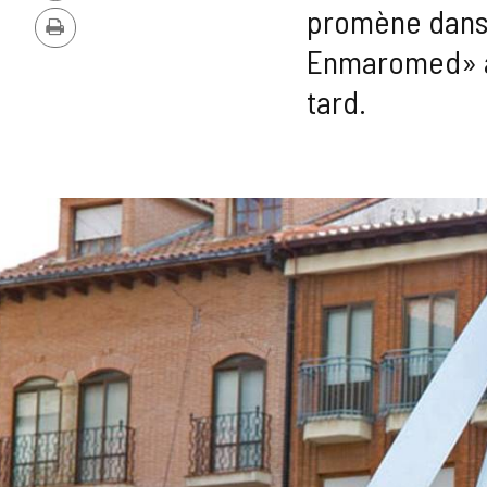
PDF
promène dans c
Imprimer
Enmaromed» a l
tard.
GALERIE
DES
IMAGES