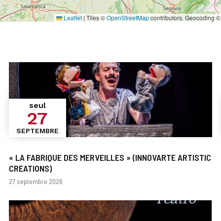
Leaflet
|
Tiles ©
OpenStreetMap
contributors. Geocoding 
seul
27
SEPTEMBRE
« LA FABRIQUE DES MERVEILLES » (INNOVARTE ARTISTIC
CREATIONS)
Dates
27 septembre 2026