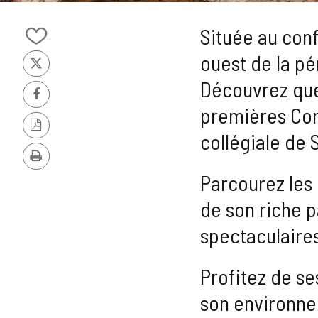
Slider
1
Située au conf
de
Ajouter/retirer
9
ouest de la pé
le
X
contenu
Découvrez quel
de
cahiers
Facebook
premières Cort
Version
collégiale de 
PDF
Imprimer
Parcourez les 
de son riche p
spectaculaires
Profitez de se
son environne