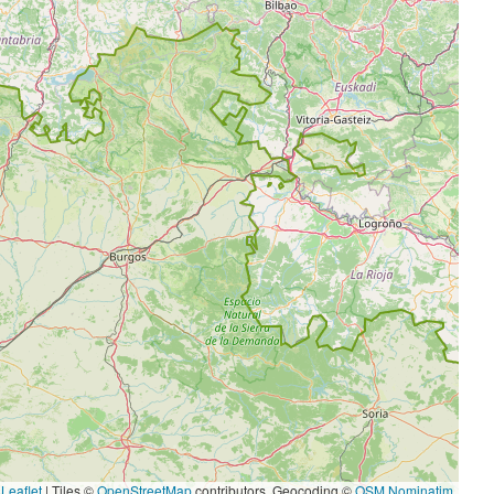
Leaflet
|
Tiles ©
OpenStreetMap
contributors. Geocoding ©
OSM Nominatim