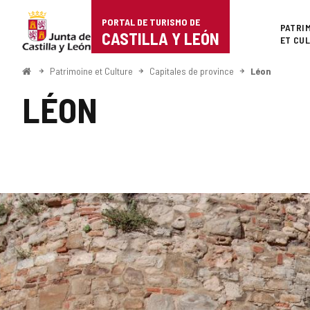
Portal
Passer au contenu
PORTAL DE TURISMO DE
Superi
PATRI
de
CASTILLA Y LEÓN
ET CU
Turismo
<
Patrimoine et Culture
Capitales de province
Léon
Accueil
de
LÉON
Castilla
y
León
Nombre
GALERIE
de
sliders
DES
:
9
IMAGES