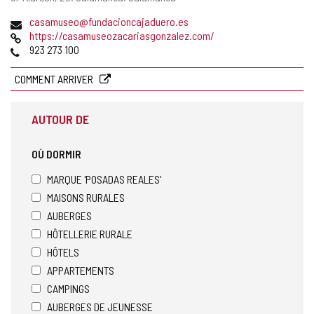
postale
Adresse
casamuseo@fundacioncajaduero.es
de
Page
https://casamuseozacariasgonzalez.com/
courrier
Web
Téléphones
923 273 100
électronique
COMMENT ARRIVER
AUTOUR DE
OÙ DORMIR
MARQUE 'POSADAS REALES'
MAISONS RURALES
AUBERGES
HÔTELLERIE RURALE
HÔTELS
APPARTEMENTS
CAMPINGS
AUBERGES DE JEUNESSE