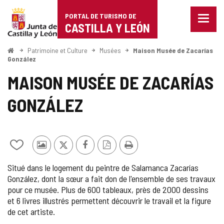
Portal
Passer au contenu
PORTAL DE TURISMO DE
Menu
de
CASTILLA Y LEÓN
fermé
Affich
Turismo
les
<
Patrimoine et Culture
Musées
Maison Musée de Zacarías
Accueil
optio
González
de
de
MAISON MUSÉE DE ZACARÍAS
naviga
Castilla
GONZÁLEZ
y
León
Ajouter/retirer
Photos
X
Facebook
Version
Imprimer
le
d'autres
PDF
Situé dans le logement du peintre de Salamanca Zacarías
contenu
touristes
González, dont la sœur a fait don de l'ensemble de ses travaux
de
pour ce musée. Plus de 600 tableaux, près de 2000 dessins
cahiers
et 6 livres illustrés permettent découvrir le travail et la figure
de cet artiste.