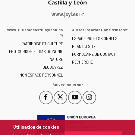
Portail
www.jcyl.es
Web
de
www.turismocastillayleon.co
Autres informations d'intérêt
la
m
ESPACE PROFESSIONNELS
Junta
PATRIMOINE ET CULTURE
de
PLAN DU SITE
ENOTOURISME ET GASTRONOMIE
Castilla
FORMULAIRE DE CONTACT
NATURE
y
RECHERCHE
León
DÉCOUVREZ
-
MON ESPACE PERSONNEL
Suivez-nous sur
Facebook
X
YouTube
Instagram
Este
Este
Este
Este
enlace
enlace
enlace
enlace
se
se
se
se
abrirá
abrirá
abrirá
abrirá
en
en
en
en
Utilisation de cookies
una
una
una
una