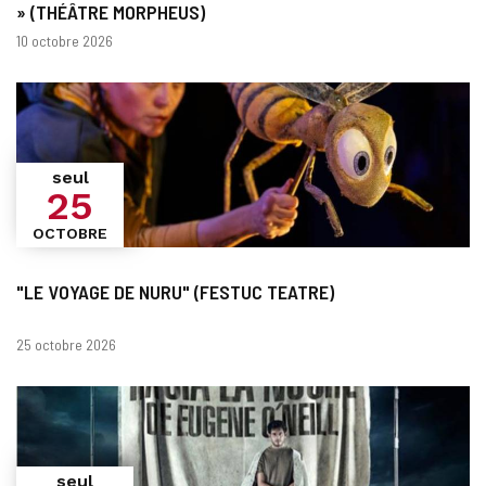
» (THÉÂTRE MORPHEUS)
Dates
10 octobre 2026
seul
25
OCTOBRE
"LE VOYAGE DE NURU" (FESTUC TEATRE)
Dates
25 octobre 2026
seul