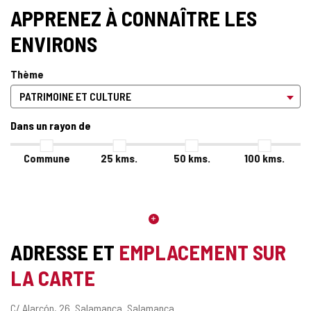
APPRENEZ À CONNAÎTRE LES
ENVIRONS
Thème
Dans un rayon de
Commune
25
kms.
50
kms.
100
kms.
ADRESSE ET
EMPLACEMENT SUR
LA CARTE
Adresse
C/ Alarcón, 26.
Salamanca.
Salamanca