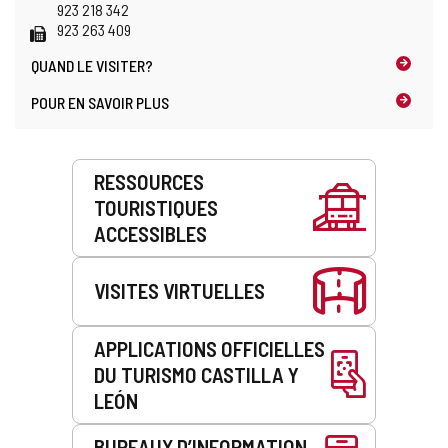
électronique
923 218 342
Fax
923 263 409
QUAND LE
VISITER?
POUR EN SAVOIR PLUS
Prestations
RESSOURCES
de
TOURISTIQUES
service
ACCESSIBLES
VISITES VIRTUELLES
APPLICATIONS OFFICIELLES
DU TURISMO CASTILLA Y
LEÓN
BUREAUX D’INFORMATION