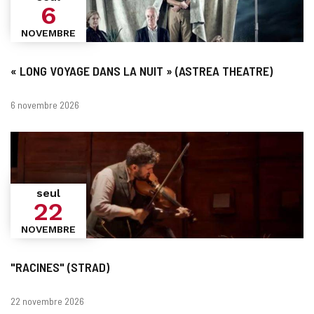
6
NOVEMBRE
« LONG VOYAGE DANS LA NUIT » (ASTREA THEATRE)
Dates
6 novembre 2026
seul
22
NOVEMBRE
"RACINES" (STRAD)
Dates
22 novembre 2026