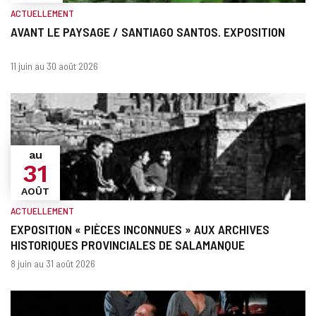
ACTUELLEMENT
AVANT LE PAYSAGE / SANTIAGO SANTOS. EXPOSITION
Quand?
Dates
11 juin au 30 août 2026
au
31
AOÛT
ACTUELLEMENT
EXPOSITION « PIÈCES INCONNUES » AUX ARCHIVES
HISTORIQUES PROVINCIALES DE SALAMANQUE
Quand?
Dates
8 juin au 31 août 2026