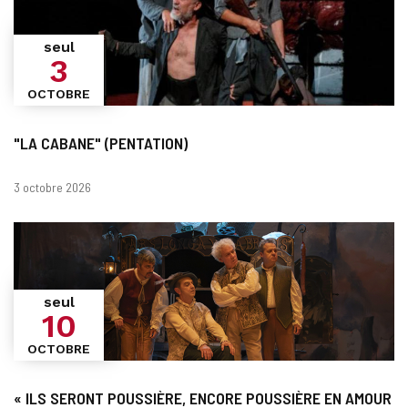
seul
3
OCTOBRE
"LA CABANE" (PENTATION)
Dates
3 octobre 2026
seul
10
OCTOBRE
« ILS SERONT POUSSIÈRE, ENCORE POUSSIÈRE EN AMOUR