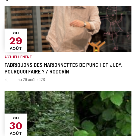
au
29
AOÛT
ACTUELLEMENT
FABRIQUONS DES MARIONNETTES DE PUNCH ET JUDY.
POURQUOI FAIRE ? / RODORÍN
Quand?
Dates
3 juillet au 29 août 2026
au
30
AOÛT