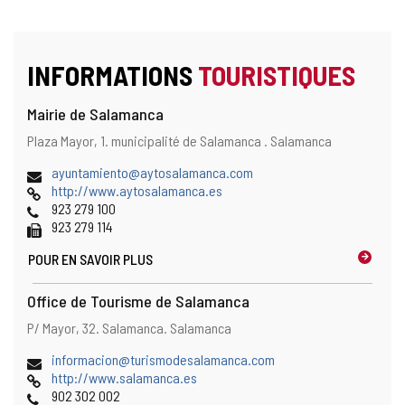
INFORMATIONS
TOURISTIQUES
Mairie de Salamanca
Adresse
Adresse
Plaza Mayor, 1.
municipalité de Salamanca .
Salamanca
et
postale
emplacement
Adresse
ayuntamiento@aytosalamanca.com
sur
de
Page
http://www.aytosalamanca.es
la
courrier
Web
Téléphones
923 279 100
carte
électronique
Fax
923 279 114
POUR EN SAVOIR PLUS
Office de Tourisme de Salamanca
Adresse
Adresse
P/ Mayor, 32.
Salamanca.
Salamanca
et
postale
emplacement
Adresse
informacion@turismodesalamanca.com
sur
de
Page
http://www.salamanca.es
la
courrier
Web
Téléphones
902 302 002
carte