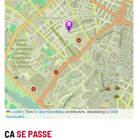
Leaflet
|
Tiles ©
OpenStreetMap
contributors. Geocoding ©
OSM
Nominatim
ÇA
SE PASSE