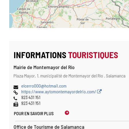
INFORMATIONS
TOURISTIQUES
Mairie de Montemayor del Río
Adresse
Adresse
Plaza Mayor, 1.
municipalité de Montemayor del Río .
Salamanca
postale
Adresse
elcerro000@hotmail.com
de
Page
https://www.aytomontemayordelrio.com/
courrier
Web
Téléphones
923 431 151
électronique
Fax
923 431 151
POUR EN SAVOIR PLUS
Office de Tourisme de Salamanca