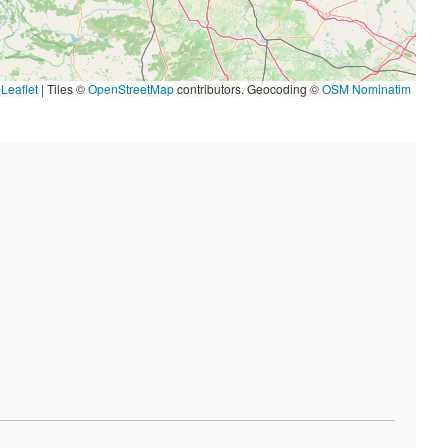
Leaflet
|
Tiles ©
OpenStreetMap
contributors. Geocoding ©
OSM Nominatim