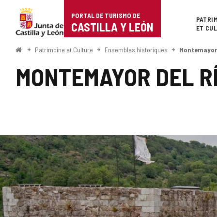
Portal
Passer au contenu
PORTAL DE TURISMO DE
Superi
PATRI
de
CASTILLA Y LEÓN
ET CU
Turismo
<
Patrimoine et Culture
Ensembles historiques
Montemayor 
Accueil
de
MONTEMAYOR DEL R
Castilla
y
León
Nombre
GALERIE
de
sliders
DES
:
5
IMAGES