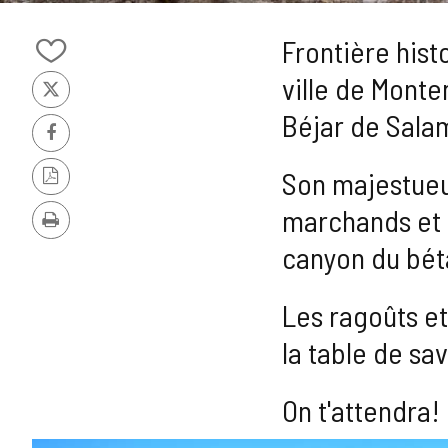
Slider
1
Frontière hist
de
Ajouter/retirer
5
ville de Monte
le
X
contenu
Béjar de Sala
de
cahiers
Facebook
Son majestueux
Version
PDF
marchands et m
Imprimer
canyon du béta
Les ragoûts et
la table de sa
On t'attendra!