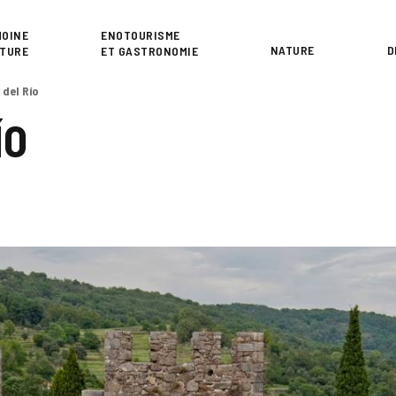
or
MOINE
ENOTOURISME
NATURE
D
LTURE
ET GASTRONOMIE
del Río
ÍO