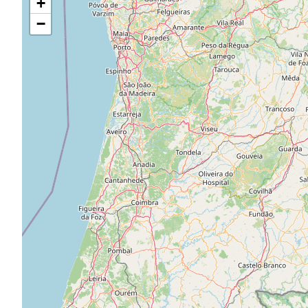
+
la
carte
−