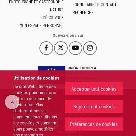
ENOTOURISME ET GASTRONOMIE
Castilla
FORMULAIRE DE CONTACT
NATURE
y
RECHERCHE
León
DÉCOUVREZ
-
MON ESPACE PERSONNEL
Suivez-nous sur
Facebook
X
YouTube
Instagram
Este
Este
Este
Este
enlace
enlace
enlace
enlace
se
se
se
se
abrirá
abrirá
abrirá
abrirá
en
en
en
en
Utilisation de cookies
una
una
una
una
Ce site Web utilise des
ventana
ventana
ventana
ventana
Accepter tout cookies
cookies pour améliorer
nueva.
nueva.
nueva.
nueva.
votre expérience de
"Retour
navigation. Plus
Rejeter tout cookies
d'informations sur
Copyright 2026 - Junta de Castilla y León
comment nous utilisons
au
Tous droits réservés
les cookies et comment
Préférences de cookies
POLITIQUE DE COOKIES
vous pouvez modifier
sommet"
ACCESSIBILITÉ
vos paramètres
.