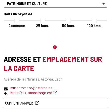
Dans un rayon de
Commune
25
kms.
50
kms.
100
kms.
ADRESSE ET
EMPLACEMENT SUR
LA CARTE
Adresse
Avenida de las Murallas.
Astorga.
León
postale
Adresse
museoromano@astorga.es
de
Page
https://turismoastorga.es/
courrier
Web
électronique
COMMENT ARRIVER