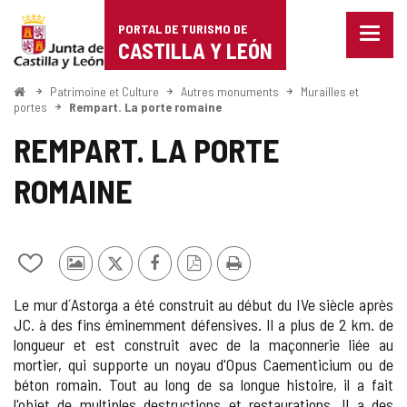
Portal
Passer au contenu
PORTAL DE TURISMO DE
Menu
de
CASTILLA Y LEÓN
fermé
Affich
Turismo
les
<
Patrimoine et Culture
Autres monuments
Murailles et
Accueil
optio
portes
Rempart. La porte romaine
de
de
REMPART. LA PORTE
naviga
Castilla
ROMAINE
y
León
Ajouter/retirer
Photos
X
Facebook
Version
Imprimer
le
d'autres
PDF
Le mur d´Astorga a été construit au début du IVe siècle après
contenu
touristes
JC. à des fins éminemment défensives. Il a plus de 2 km. de
de
longueur et est construit avec de la maçonnerie liée au
cahiers
mortier, qui supporte un noyau d'Opus Caementicium ou de
béton romain. Tout au long de sa longue histoire, il a fait
l'objet de multiples destructions et restaurations. Il a des