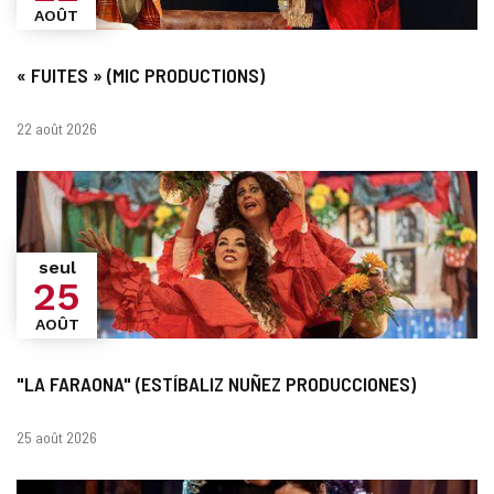
AOÛT
« FUITES » (MIC PRODUCTIONS)
Dates
22 août 2026
seul
25
AOÛT
"LA FARAONA" (ESTÍBALIZ NUÑEZ PRODUCCIONES)
Dates
25 août 2026