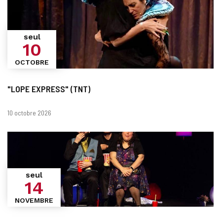
seul
10
OCTOBRE
"LOPE EXPRESS" (TNT)
Dates
10 octobre 2026
seul
14
NOVEMBRE