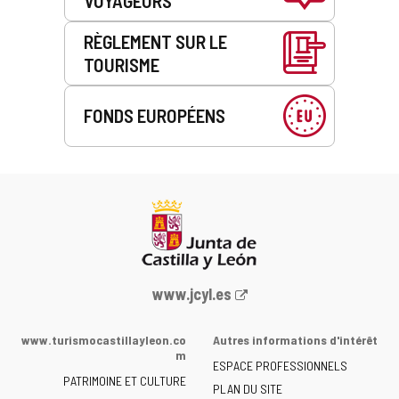
VOYAGEURS
RÈGLEMENT SUR LE
TOURISME
FONDS EUROPÉENS
Portail
www.jcyl.es
Web
de
www.turismocastillayleon.co
Autres informations d'intérêt
la
m
ESPACE PROFESSIONNELS
Junta
PATRIMOINE ET CULTURE
de
PLAN DU SITE