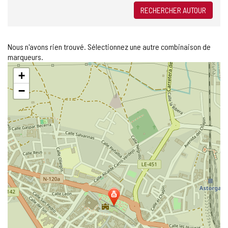
RECHERCHER AUTOUR
Nous n'avons rien trouvé. Sélectionnez une autre combinaison de
marqueurs.
Sauter
+
la
carte
−