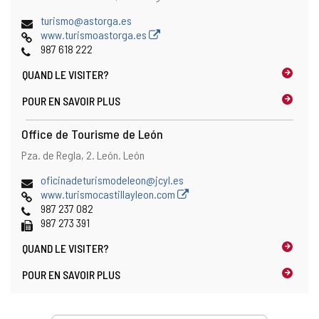
postale
Adresse
turismo@astorga.es
de
Page
www.turismoastorga.es
courrier
Web
Téléphones
987 618 222
électronique
QUAND LE
VISITER?
POUR EN SAVOIR PLUS
Office de Tourisme de León
Adresse
Adresse
Pza. de Regla, 2.
León.
León
postale
Adresse
oficinadeturismodeleon@jcyl.es
de
Page
www.turismocastillayleon.com
courrier
Web
Téléphones
987 237 082
électronique
Fax
987 273 391
QUAND LE
VISITER?
POUR EN SAVOIR PLUS