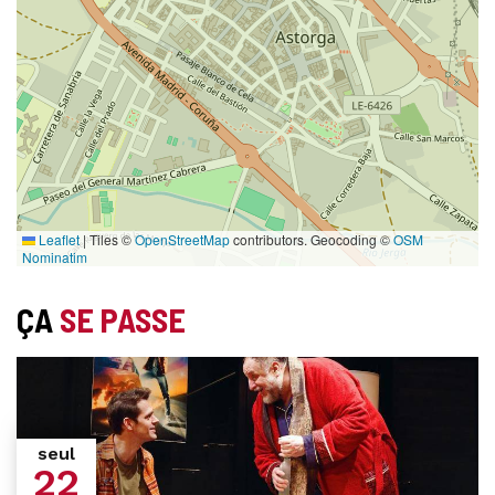
Leaflet
|
Tiles ©
OpenStreetMap
contributors. Geocoding ©
OSM
Nominatim
ÇA
SE PASSE
seul
22