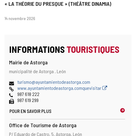
« LA THÉORIE DU PRESQUE » (THÉÂTRE DINAMIA)
Dates
14 novembre 2026
INFORMATIONS
TOURISTIQUES
Mairie de Astorga
Adresse
Adresse
municipalité de Astorga .
León
postale
Adresse
turismo@ayuntamientodeastorga.com
de
Page
www.ayuntamientodeastorga.comquevisitar
courrier
Web
Téléphones
987 618 222
électronique
Fax
987 619 299
POUR EN SAVOIR PLUS
Office de Tourisme de Astorga
Adresse
Adresse
P/ Eduardo de Castro, 5.
Astorga.
León