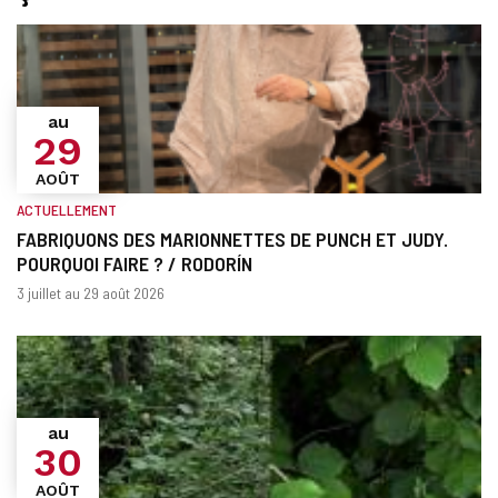
au
29
AOÛT
ACTUELLEMENT
FABRIQUONS DES MARIONNETTES DE PUNCH ET JUDY.
POURQUOI FAIRE ? / RODORÍN
Quand?
Dates
3 juillet au 29 août 2026
au
30
AOÛT