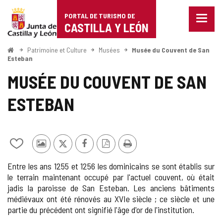
Portal
Passer au contenu
PORTAL DE TURISMO DE
Menu
de
CASTILLA Y LEÓN
fermé
Affich
Turismo
les
<
Patrimoine et Culture
Musées
Musée du Couvent de San
Accueil
optio
Esteban
de
de
MUSÉE DU COUVENT DE SAN
naviga
Castilla
ESTEBAN
y
León
Ajouter/retirer
Photos
X
Facebook
Version
Imprimer
le
d'autres
PDF
Entre les ans 1255 et 1256 les dominicains se sont établis sur
contenu
touristes
le terrain maintenant occupé par l'actuel couvent, où était
de
jadis la paroisse de San Esteban. Les anciens bâtiments
cahiers
médiévaux ont été rénovés au XVIe siècle ; ce siècle et une
partie du précédent ont signifié l'âge d'or de l'institution.