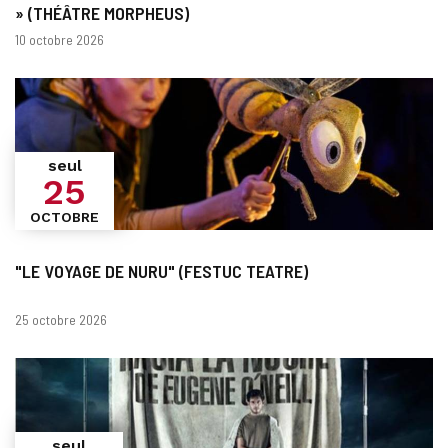
» (THÉÂTRE MORPHEUS)
Dates
10 octobre 2026
seul
25
OCTOBRE
"LE VOYAGE DE NURU" (FESTUC TEATRE)
Dates
25 octobre 2026
seul