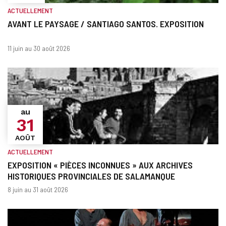
ACTUELLEMENT
AVANT LE PAYSAGE / SANTIAGO SANTOS. EXPOSITION
Quand?
Dates
11 juin au 30 août 2026
au
31
AOÛT
ACTUELLEMENT
EXPOSITION « PIÈCES INCONNUES » AUX ARCHIVES
HISTORIQUES PROVINCIALES DE SALAMANQUE
Quand?
Dates
8 juin au 31 août 2026