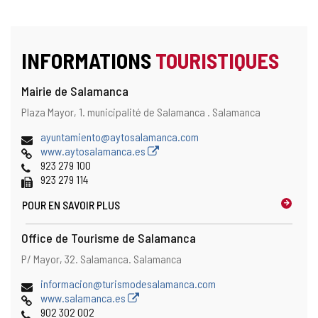
INFORMATIONS
TOURISTIQUES
Mairie de Salamanca
Adresse
Adresse
Plaza Mayor, 1.
municipalité de Salamanca .
Salamanca
postale
Adresse
ayuntamiento@aytosalamanca.com
de
Page
www.aytosalamanca.es
courrier
Web
Téléphones
923 279 100
électronique
Fax
923 279 114
POUR EN SAVOIR PLUS
Office de Tourisme de Salamanca
Adresse
Adresse
P/ Mayor, 32.
Salamanca.
Salamanca
postale
Adresse
informacion@turismodesalamanca.com
de
Page
www.salamanca.es
courrier
Web
Téléphones
902 302 002