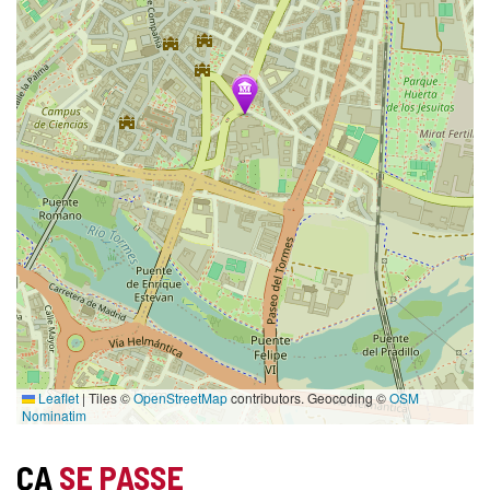
Leaflet
|
Tiles ©
OpenStreetMap
contributors. Geocoding ©
OSM
Nominatim
ÇA
SE PASSE