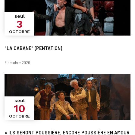
seul
3
OCTOBRE
"LA CABANE" (PENTATION)
Dates
3 octobre 2026
seul
10
OCTOBRE
« ILS SERONT POUSSIÈRE, ENCORE POUSSIÈRE EN AMOUR