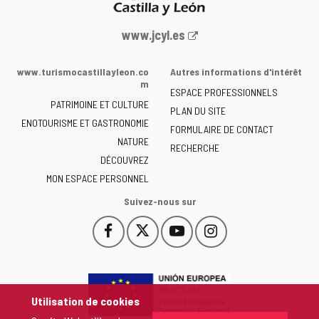
Portail
www.jcyl.es
Web
de
www.turismocastillayleon.co
Autres informations d'intérêt
la
m
ESPACE PROFESSIONNELS
Junta
PATRIMOINE ET CULTURE
de
PLAN DU SITE
ENOTOURISME ET GASTRONOMIE
Castilla
FORMULAIRE DE CONTACT
NATURE
y
RECHERCHE
León
DÉCOUVREZ
-
MON ESPACE PERSONNEL
Suivez-nous sur
Facebook
X
YouTube
Instagram
Este
Este
Este
Este
enlace
enlace
enlace
enlace
se
se
se
se
abrirá
abrirá
abrirá
abrirá
en
en
en
en
Utilisation de cookies
una
una
una
una