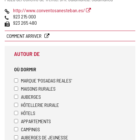
postale
Page
http://www.conventosanesteban.es/
Web
Téléphones
923 215 000
Fax
923 265 480
COMMENT ARRIVER
AUTOUR DE
OÙ DORMIR
MARQUE 'POSADAS REALES'
MAISONS RURALES
AUBERGES
HÔTELLERIE RURALE
HÔTELS
APPARTEMENTS
CAMPINGS
AUBERGES DE JEUNESSE