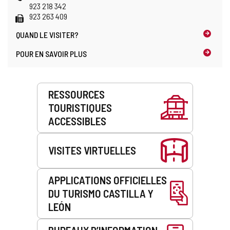
électronique
923 218 342
Fax
923 263 409
QUAND LE
VISITER?
POUR EN SAVOIR PLUS
Prestations
RESSOURCES
de
TOURISTIQUES
service
ACCESSIBLES
VISITES VIRTUELLES
APPLICATIONS OFFICIELLES
DU TURISMO CASTILLA Y
LEÓN