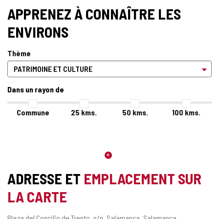
APPRENEZ À CONNAÎTRE LES
ENVIRONS
Thème
Dans un rayon de
Commune
25
kms.
50
kms.
100
kms.
ADRESSE ET
EMPLACEMENT SUR
LA CARTE
Adresse
Plaza del Concilio de Trento, s/n.
Salamanca.
Salamanca