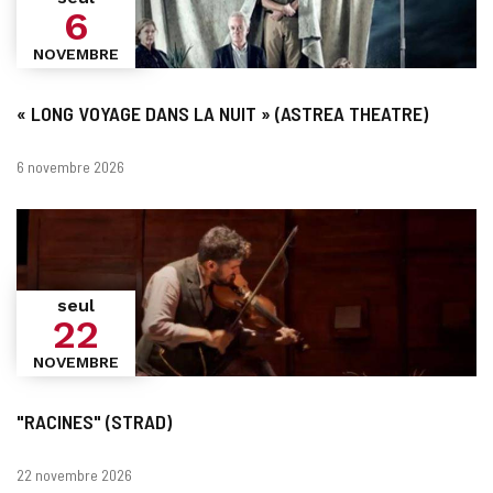
6
NOVEMBRE
« LONG VOYAGE DANS LA NUIT » (ASTREA THEATRE)
Dates
6 novembre 2026
seul
22
NOVEMBRE
"RACINES" (STRAD)
Dates
22 novembre 2026