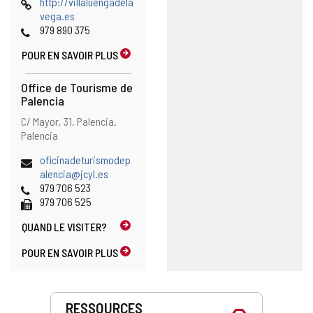
courrier
Page
http://villaluengadela
électronique
Web
vega.es
Téléphones
979 890 375
POUR EN SAVOIR PLUS
Office de Tourisme de
Palencia
Adresse
Adresse
C/ Mayor, 31.
Palencia.
et
postale
Palencia
emplacement
sur
Adresse
oficinadeturismodep
la
de
alencia@jcyl.es
carte
courrier
Téléphones
979 706 523
électronique
Fax
979 706 525
QUAND LE
VISITER?
POUR EN SAVOIR PLUS
Prestations
RESSOURCES
de