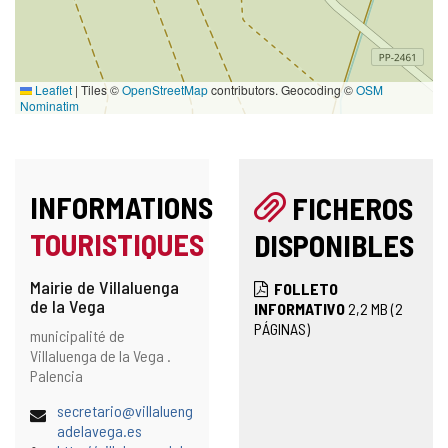
Leaflet
|
Tiles ©
OpenStreetMap
contributors. Geocoding ©
OSM
Nominatim
INFORMATIONS
FICHEROS
TOURISTIQUES
DISPONIBLES
Mairie de Villaluenga
FOLLETO
de la Vega
INFORMATIVO
2,2
MB
(2
PÁGINAS)
Adresse
Adresse
municipalité de
et
postale
Villaluenga de la Vega .
emplacement
Palencia
sur
la
Adresse
secretario@villalueng
carte
de
adelavega.es