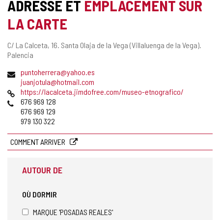
ADRESSE ET
EMPLACEMENT SUR
LA CARTE
Adresse
C/ La Calceta, 16.
Santa Olaja de la Vega (Villaluenga de la Vega).
postale
Palencia
Adresse
puntoherrera@yahoo.es
de
juanjotula@hotmail.com
courrier
Page
https://lacalceta.jimdofree.com/museo-etnografico/
électronique
Web
Téléphones
676 969 128
676 969 129
979 130 322
COMMENT ARRIVER
AUTOUR DE
OÙ DORMIR
MARQUE 'POSADAS REALES'