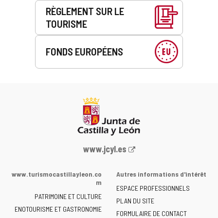
RÈGLEMENT SUR LE
TOURISME
FONDS EUROPÉENS
Portail
www.jcyl.es
Web
de
www.turismocastillayleon.co
Autres informations d'intérêt
la
m
ESPACE PROFESSIONNELS
Junta
PATRIMOINE ET CULTURE
de
PLAN DU SITE
ENOTOURISME ET GASTRONOMIE
Castilla
FORMULAIRE DE CONTACT