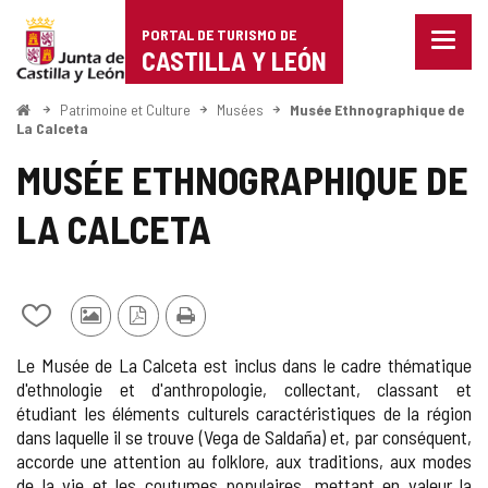
Portal
Passer au contenu
PORTAL DE TURISMO DE
Menu
de
CASTILLA Y LEÓN
fermé
Affich
Turismo
les
<
Patrimoine et Culture
Musées
Musée Ethnographique de
Accueil
optio
La Calceta
de
de
MUSÉE ETHNOGRAPHIQUE DE
naviga
Castilla
LA CALCETA
y
León
Ajouter/retirer
Photos
Version
Imprimer
le
d'autres
PDF
Le Musée de La Calceta est inclus dans le cadre thématique
contenu
touristes
d'ethnologie et d'anthropologie, collectant, classant et
de
étudiant les éléments culturels caractéristiques de la région
cahiers
dans laquelle il se trouve (Vega de Saldaña) et, par conséquent,
accorde une attention au folklore, aux traditions, aux modes
de la vie et les coutumes populaires, mettant en valeur la