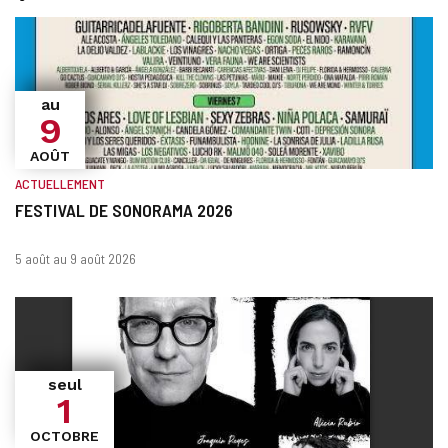
au
9
AOÛT
ACTUELLEMENT
FESTIVAL DE SONORAMA 2026
Quand?
Dates
5 août au 9 août 2026
seul
1
OCTOBRE