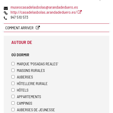
postale
Adresse
museocasadelasbolas@arandadeduero.es
de
Page
http://casadelasbolas.arandadeduero.es/
courrier
Web
Téléphones
947 510 573
électronique
COMMENT ARRIVER
AUTOUR DE
OÙ DORMIR
MARQUE 'POSADAS REALES'
MAISONS RURALES
AUBERGES
HÔTELLERIE RURALE
HÔTELS
APPARTEMENTS
CAMPINGS
AUBERGES DE JEUNESSE