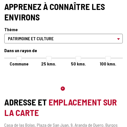
APPRENEZ À CONNAÎTRE LES
ENVIRONS
Thème
Dans un rayon de
Commune
25
kms.
50
kms.
100
kms.
ADRESSE ET
EMPLACEMENT SUR
LA CARTE
Adresse
Casa de las Bolas. Plaza de San Juan, 9.
Aranda de Duero.
Burgos