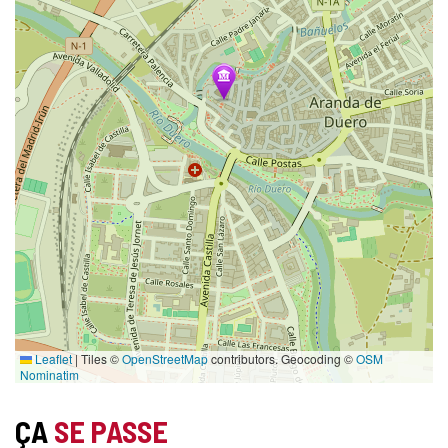
Leaflet
|
Tiles ©
OpenStreetMap
contributors. Geocoding ©
OSM
Nominatim
ÇA
SE PASSE