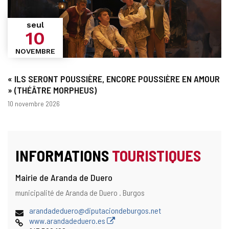
seul
10
NOVEMBRE
« ILS SERONT POUSSIÈRE, ENCORE POUSSIÈRE EN AMOUR
» (THÉÂTRE MORPHEUS)
Dates
10 novembre 2026
INFORMATIONS
TOURISTIQUES
Mairie de Aranda de Duero
Adresse
Adresse
municipalité de Aranda de Duero .
Burgos
postale
Adresse
arandadeduero@diputaciondeburgos.net
de
Page
www.arandadeduero.es