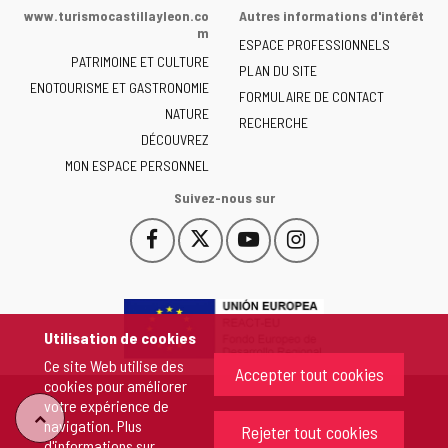
de
www.turismocastillayleon.co
Autres informations d'intérêt
la
m
ESPACE PROFESSIONNELS
Junta
PATRIMOINE ET CULTURE
de
PLAN DU SITE
ENOTOURISME ET GASTRONOMIE
Castilla
FORMULAIRE DE CONTACT
NATURE
y
RECHERCHE
León
DÉCOUVREZ
-
MON ESPACE PERSONNEL
Suivez-nous sur
Facebook
X
YouTube
Instagram
Este
Este
Este
Este
enlace
enlace
enlace
enlace
se
se
se
se
abrirá
abrirá
abrirá
abrirá
en
en
en
en
Utilisation de cookies
una
una
una
una
Ce site Web utilise des
ventana
ventana
ventana
ventana
Accepter tout cookies
cookies pour améliorer
nueva.
nueva.
nueva.
nueva.
votre expérience de
"Retour
navigation. Plus
Rejeter tout cookies
d'informations sur