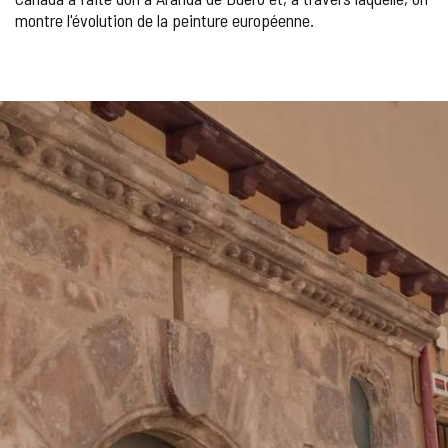
montre l'évolution de la peinture européenne.
Nombre
GALERIE
de
sliders
DES
:
4
IMAGES