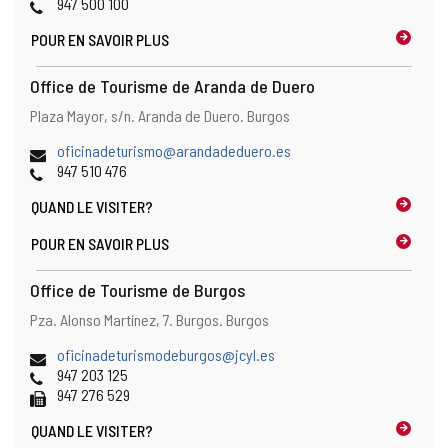
courrier
Web
Téléphones
947 500 100
électronique
POUR EN SAVOIR PLUS
Office de Tourisme de Aranda de Duero
Adresse
Adresse
Plaza Mayor, s/n.
Aranda de Duero.
Burgos
postale
Adresse
oficinadeturismo@arandadeduero.es
de
Téléphones
947 510 476
courrier
QUAND LE
VISITER?
électronique
POUR EN SAVOIR PLUS
Office de Tourisme de Burgos
Adresse
Adresse
Pza. Alonso Martínez, 7.
Burgos.
Burgos
postale
Adresse
oficinadeturismodeburgos@jcyl.es
de
Téléphones
947 203 125
courrier
Fax
947 276 529
électronique
QUAND LE
VISITER?