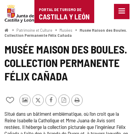
Portal
Passer au contenu
PORTAL DE TURISMO DE
Menu
de
CASTILLA Y LEÓN
fermé
Affich
Turismo
les
<
Patrimoine et Culture
Musées
Musée Maison des Boules.
Accueil
optio
Collection Permanente Félix Cañada
de
de
MUSÉE MAISON DES BOULES.
naviga
Castilla
COLLECTION PERMANENTE
y
León
FÉLIX CAÑADA
Ajouter/retirer
Photos
X
Facebook
Version
Imprimer
le
d'autres
PDF
Situé dans un bâtiment emblématique, où l’on croit que la
contenu
touristes
Reine Isabelle la Catholique et Mme Juana de Avís sont
de
restées. Il héberge la collection picturale que l'ingénieur Félix
cahiers
Cañada a faite don à Aranda de Duero et, à travers laquelle, on