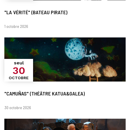
"LA VÉRITÉ" (BATEAU PIRATE)
Dates
1 octobre 2026
seul
30
OCTOBRE
"CAMUÑAS" (THÉÂTRE KATUA&GALEA)
Dates
30 octobre 2026