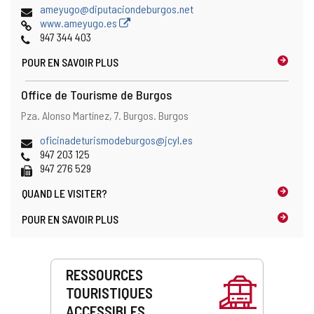
Adresse
ameyugo@diputaciondeburgos.net
de
Page
www.ameyugo.es
courrier
Web
Téléphones
947 344 403
électronique
POUR EN SAVOIR PLUS
Office de Tourisme de Burgos
Adresse
Adresse
Pza. Alonso Martínez, 7.
Burgos.
Burgos
postale
Adresse
oficinadeturismodeburgos@jcyl.es
de
Téléphones
947 203 125
courrier
Fax
947 276 529
électronique
QUAND LE
VISITER?
POUR EN SAVOIR PLUS
Prestations
RESSOURCES
de
TOURISTIQUES
service
ACCESSIBLES