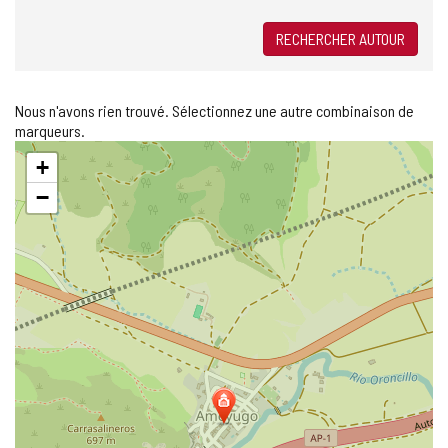
RECHERCHER AUTOUR
Nous n'avons rien trouvé. Sélectionnez une autre combinaison de
marqueurs.
Sauter
+
la
carte
−