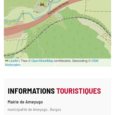
Leaflet
|
Tiles ©
OpenStreetMap
contributors. Geocoding ©
OSM
Nominatim
INFORMATIONS
TOURISTIQUES
Mairie de Ameyugo
Adresse
Adresse
municipalité de Ameyugo .
Burgos
postale