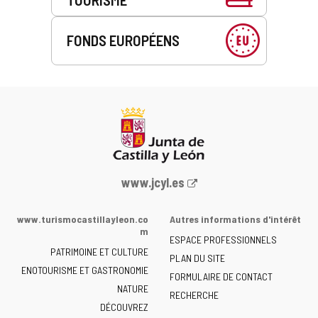
FONDS EUROPÉENS
Portail
www.jcyl.es
Web
de
www.turismocastillayleon.co
Autres informations d'intérêt
la
m
ESPACE PROFESSIONNELS
Junta
PATRIMOINE ET CULTURE
de
PLAN DU SITE
ENOTOURISME ET GASTRONOMIE
Castilla
FORMULAIRE DE CONTACT
NATURE
y
RECHERCHE
León
DÉCOUVREZ