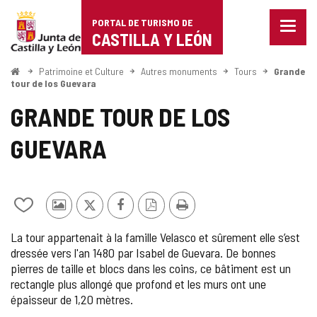
Portal
Passer au contenu
PORTAL DE TURISMO DE
Menu
de
CASTILLA Y LEÓN
fermé
Affich
Turismo
les
<
Patrimoine et Culture
Autres monuments
Tours
Grande
Accueil
optio
tour de los Guevara
de
de
GRANDE TOUR DE LOS
naviga
Castilla
GUEVARA
y
León
Ajouter/retirer
Photos
X
Facebook
Version
Imprimer
le
d'autres
PDF
La tour appartenait à la famille Velasco et sûrement elle s’est
contenu
touristes
dressée vers l'an 1480 par Isabel de Guevara. De bonnes
de
pierres de taille et blocs dans les coins, ce bâtiment est un
cahiers
rectangle plus allongé que profond et les murs ont une
épaisseur de 1,20 mètres.