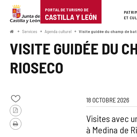
Portal
Passer au contenu
PORTAL DE TURISMO DE
Superi
PATRI
de
CASTILLA Y LEÓN
ET CU
Turismo
<
Services
Agenda culturel
Visite guidée du champ de bata
Accueil
de
VISITE GUIDÉE DU C
Castilla
RIOSECO
y
León
Dates
18 OCTOBRE 2026
Ajouter/retirer
Quand?
Lien
le
Version
contenu
Visites avec u
PDF
de
cahiers
Imprimer
à Medina de Ri