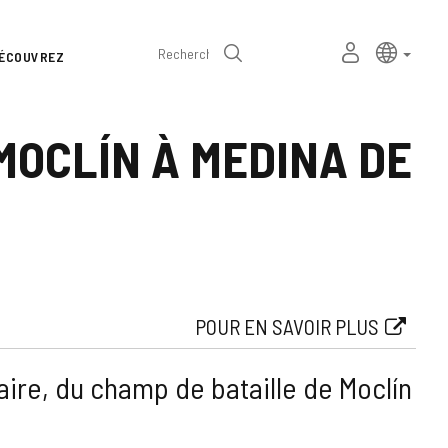
Sélecteur
Langue a
frança
MON
Recherche
ÉCOUVREZ
de
ESPACE
PERSONNEL
langue
 MOCLÍN À MEDINA DE
POUR EN SAVOIR PLUS
taire, du champ de bataille de Moclín