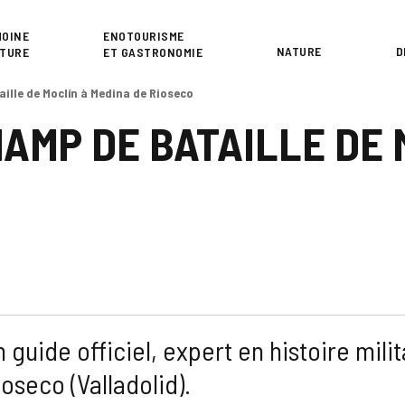
or
MOINE
ENOTOURISME
NATURE
D
LTURE
ET GASTRONOMIE
ille de Moclín à Medina de Rioseco
HAMP DE BATAILLE DE
n guide officiel, expert en histoire mili
oseco (Valladolid).