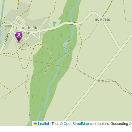
Leaflet
|
Tiles ©
OpenStreetMap
contributors. Geocoding 