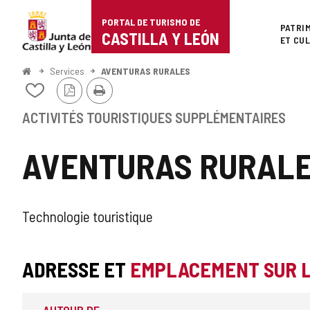
Portal
Passer au contenu
PORTAL DE TURISMO DE
Superi
PATRI
de
CASTILLA Y LEÓN
ET CU
Turismo
<
Services
AVENTURAS RURALES
Accueil
Version
Imprimer
de
Ajouter/retirer
PDF
le
Castilla
contenu
ACTIVITÉS TOURISTIQUES SUPPLÉMENTAIRES
de
y
cahiers
AVENTURAS RURAL
León
ACTIVITÉ
Technologie touristique
TOURISTIQUE
ADRESSE ET
EMPLACEMENT SUR 
COMPLÉMENTAIRE