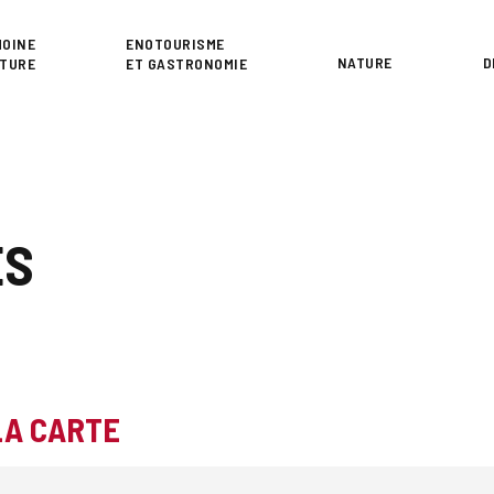
or
MOINE
ENOTOURISME
NATURE
D
LTURE
ET GASTRONOMIE
ES
LA CARTE