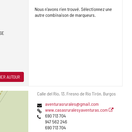
Nous n'avons rien trouvé. Sélectionnez une
autre combinaison de marqueurs.
SE
ER AUTOUR
Adresse
Calle del Río, 13.
Fresno de Río Tirón.
Burgos
postale
Adresse
aventurasrurales@gmail.com
de
Page
www.casasruralesyaventuras.com
courrier
Web
Téléphones
690 713 704
électronique
947 562 246
690 713 704