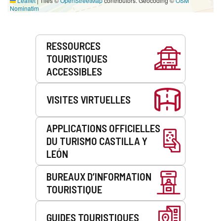
Leaflet
|
Tiles ©
OpenStreetMap
contributors. Geocoding ©
OSM
Nominatim
Prestations
RESSOURCES
de
TOURISTIQUES
service
ACCESSIBLES
VISITES VIRTUELLES
APPLICATIONS OFFICIELLES
DU TURISMO CASTILLA Y
LEÓN
BUREAUX D’INFORMATION
TOURISTIQUE
GUIDES TOURISTIQUES