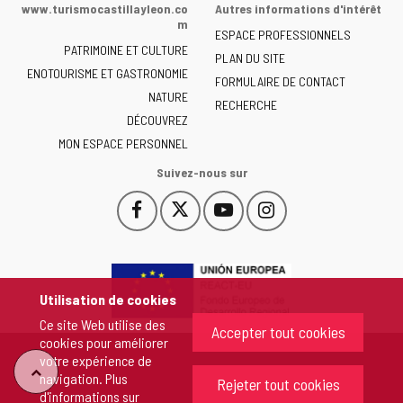
de
www.turismocastillayleon.co
Autres informations d'intérêt
la
m
ESPACE PROFESSIONNELS
Junta
PATRIMOINE ET CULTURE
de
PLAN DU SITE
ENOTOURISME ET GASTRONOMIE
Castilla
FORMULAIRE DE CONTACT
NATURE
y
RECHERCHE
León
DÉCOUVREZ
-
MON ESPACE PERSONNEL
Suivez-nous sur
Facebook
X
YouTube
Instagram
Este
Este
Este
Este
enlace
enlace
enlace
enlace
se
se
se
se
abrirá
abrirá
abrirá
abrirá
en
en
en
en
Utilisation de cookies
una
una
una
una
Ce site Web utilise des
ventana
ventana
ventana
ventana
Accepter tout cookies
cookies pour améliorer
nueva.
nueva.
nueva.
nueva.
votre expérience de
"Retour
navigation. Plus
Rejeter tout cookies
d'informations sur