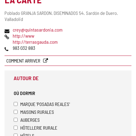
Adresse
Poblado GRANJA SARDON. DISEMINADOS 54.
Sardón de Duero.
postale
Valladolid
Adresse
crey@quintasardonia.com
de
Page
http://www
courrier
Web
http://terrasgauda.com
électronique
Téléphones
983 032 883
COMMENT ARRIVER
AUTOUR DE
OÙ DORMIR
MARQUE 'POSADAS REALES'
MAISONS RURALES
AUBERGES
HÔTELLERIE RURALE
HÔTELS