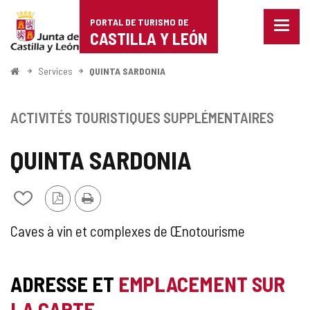
Portal
Passer au contenu
PORTAL DE TURISMO DE
Menu
de
CASTILLA Y LEÓN
fermé
Affich
Turismo
les
<
Services
QUINTA SARDONIA
optio
Accueil
de
de
naviga
Castilla
ACTIVITÉS TOURISTIQUES SUPPLÉMENTAIRES
y
QUINTA SARDONIA
León
Version
Imprimer
Ajouter/retirer
PDF
le
contenu
ACTIVITÉ
Caves à vin et complexes de Œnotourisme
de
cahiers
TOURISTIQUE
ADRESSE ET
EMPLACEMENT SUR
COMPLÉMENTAIRE
LA CARTE