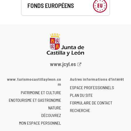
FONDS EUROPÉENS
Portail
www.jcyl.es
Web
de
www.turismocastillayleon.co
Autres informations d'intérêt
la
m
ESPACE PROFESSIONNELS
Junta
PATRIMOINE ET CULTURE
de
PLAN DU SITE
ENOTOURISME ET GASTRONOMIE
Castilla
FORMULAIRE DE CONTACT
NATURE
y
RECHERCHE
León
DÉCOUVREZ
-
MON ESPACE PERSONNEL