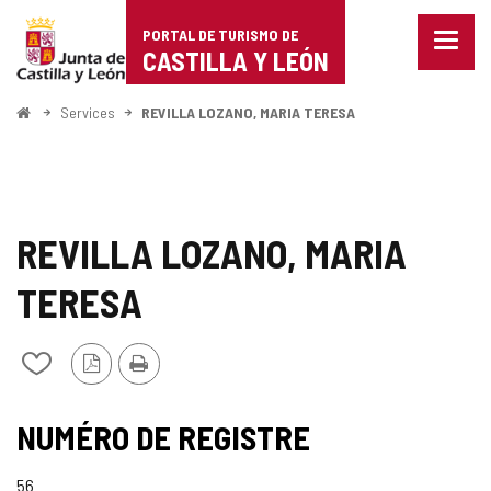
Portal
Passer au contenu
PORTAL DE TURISMO DE
Menu
de
CASTILLA Y LEÓN
fermé
Affich
Turismo
les
<
Services
REVILLA LOZANO, MARIA TERESA
optio
Accueil
de
de
naviga
Castilla
y
REVILLA LOZANO, MARIA
León
TERESA
Version
Imprimer
Ajouter/retirer
PDF
le
contenu
de
NUMÉRO DE REGISTRE
cahiers
56