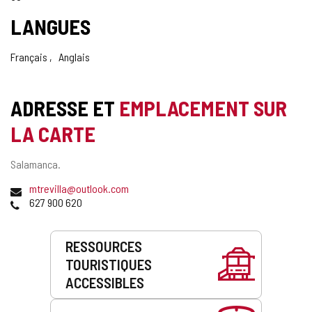
LANGUES
Français
Anglais
ADRESSE ET
EMPLACEMENT SUR
LA CARTE
Adresse
Salamanca.
postale
Adresse
mtrevilla@outlook.com
de
Téléphones
627 900 620
courrier
électronique
Prestations
RESSOURCES
de
TOURISTIQUES
service
ACCESSIBLES