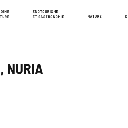
or
MOINE
ENOTOURISME
NATURE
D
LTURE
ET GASTRONOMIE
, NURIA