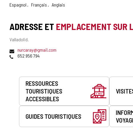
Espagnol
Français
Anglais
ADRESSE ET
EMPLACEMENT SUR 
Adresse
Valladolid.
postale
Adresse
nurcaray@gmail.com
de
Téléphones
652 956 794
courrier
électronique
Prestations
RESSOURCES
de
TOURISTIQUES
VISITE
service
ACCESSIBLES
INFOR
GUIDES TOURISTIQUES
VOYAG