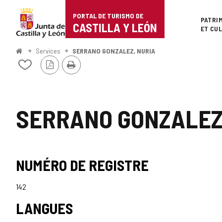
Portal
Passer au contenu
PORTAL DE TURISMO DE
Superi
PATRI
de
CASTILLA Y LEÓN
ET CU
Turismo
<
Services
SERRANO GONZALEZ, NURIA
Accueil
Version
Imprimer
de
Ajouter/retirer
PDF
le
Castilla
contenu
de
y
cahiers
SERRANO GONZALEZ
León
NUMÉRO DE REGISTRE
142
LANGUES