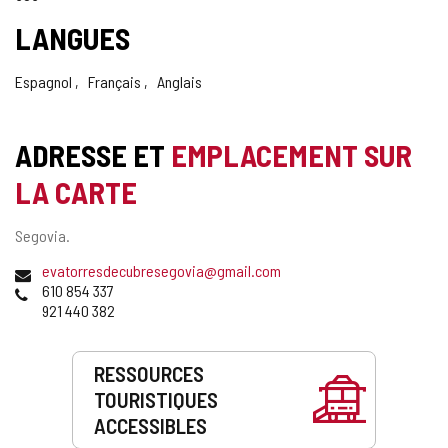
LANGUES
Espagnol
Français
Anglais
ADRESSE ET
EMPLACEMENT SUR
LA CARTE
Adresse
Segovia.
postale
Adresse
evatorresdecubresegovia@gmail.com
de
Téléphones
610 854 337
courrier
921 440 382
électronique
Prestations
RESSOURCES
de
TOURISTIQUES
service
ACCESSIBLES