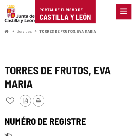
Portal
Passer au contenu
PORTAL DE TURISMO DE
Menu
de
CASTILLA Y LEÓN
fermé
Affich
Turismo
les
<
Services
TORRES DE FRUTOS, EVA MARIA
optio
Accueil
de
de
naviga
Castilla
y
TORRES DE FRUTOS, EVA
León
MARIA
Version
Imprimer
Ajouter/retirer
PDF
le
contenu
de
NUMÉRO DE REGISTRE
cahiers
505