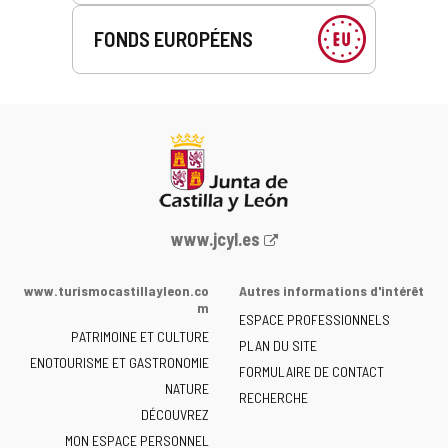
FONDS EUROPÉENS
Portail
www.jcyl.es
Web
de
www.turismocastillayleon.co
Autres informations d'intérêt
la
m
ESPACE PROFESSIONNELS
Junta
PATRIMOINE ET CULTURE
de
PLAN DU SITE
ENOTOURISME ET GASTRONOMIE
Castilla
FORMULAIRE DE CONTACT
NATURE
y
RECHERCHE
León
DÉCOUVREZ
-
MON ESPACE PERSONNEL