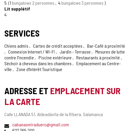
5
1
bungalows 2 personnes
4
bungalows 3 personnes
Lit supplétif
4
SERVICES
Chiens admis
Cartes de crédit acceptées
Bar-Café à proximité
Connexion Internet / Wi-Fi
Jardin - Terrasse
Mesures de lutte
contre l'incendie
Piscine extérieure
Restaurants à proximité
Séchoir à cheveux dans les chambres
Emplacement au Centre-
ville
Zone d'Intérêt Touristique
ADRESSE ET
EMPLACEMENT SUR
LA CARTE
Adresse
Calle LLANADA 51.
Aldeadávila de la Ribera.
Salamanca
postale
Adresse
cabanasmiraduero@gmail.com
de
Téléphones
627 765 200