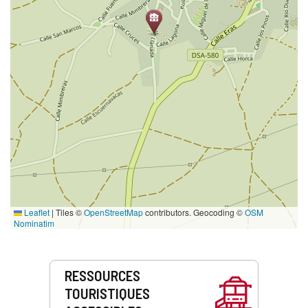
Leaflet
|
Tiles ©
OpenStreetMap
contributors. Geocoding ©
OSM
Nominatim
Prestations
RESSOURCES
de
TOURISTIQUES
service