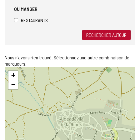
OÙ MANGER
RESTAURANTS
RECHERCHER AUTOUR
Nous n'avons rien trouvé. Sélectionnez une autre combinaison de
marqueurs.
Sauter
+
la
carte
−