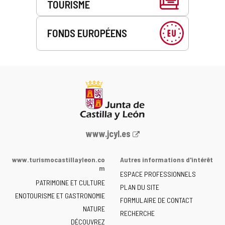
TOURISME
FONDS EUROPÉENS
Portail
www.jcyl.es
Web
de
www.turismocastillayleon.co
Autres informations d'intérêt
la
m
ESPACE PROFESSIONNELS
Junta
PATRIMOINE ET CULTURE
de
PLAN DU SITE
ENOTOURISME ET GASTRONOMIE
Castilla
FORMULAIRE DE CONTACT
NATURE
y
RECHERCHE
León
DÉCOUVREZ