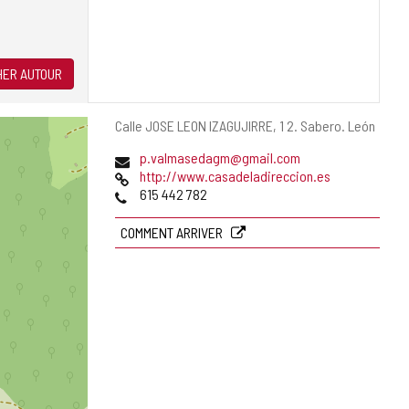
ER AUTOUR
Adresse
Calle JOSE LEON IZAGUJIRRE, 1 2.
Sabero.
León
postale
Adresse
p.valmasedagm@gmail.com
de
Page
http://www.casadeladireccion.es
courrier
Web
Téléphones
615 442 782
électronique
COMMENT ARRIVER