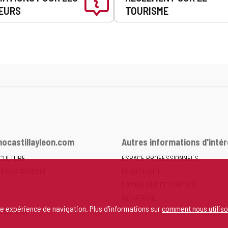
EURS
TOURISME
ocastillayleon.com
Autres informations d'intér
 CULTURE
ESPACE PROFESSIONNELS
ET GASTRONOMIE
PLAN DU SITE
FORMULAIRE DE CONTACT
RECHERCHE
re expérience de navigation. Plus d'informations sur
comment nous utiliso
ERSONNEL