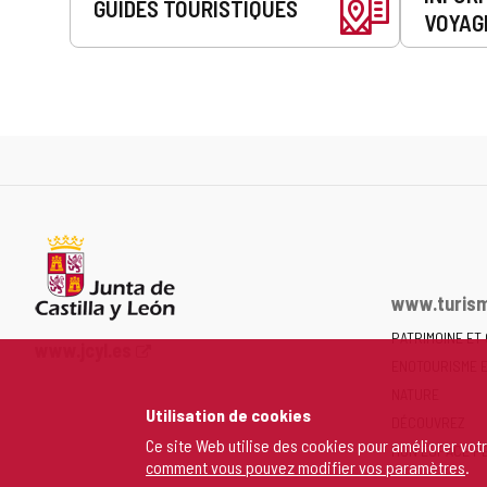
GUIDES TOURISTIQUES
VOYAG
www.turism
PATRIMOINE ET
Portail
www.jcyl.es
ENOTOURISME 
Web
de
NATURE
Utilisation de cookies
la
DÉCOUVREZ
Junta
Ce site Web utilise des cookies pour améliorer vot
MON ESPACE P
comment vous pouvez modifier vos paramètres
.
de