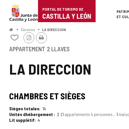
Portal
Passer au contenu
PORTAL DE TURISMO DE
Superi
PATRI
de
CASTILLA Y LEÓN
ET CU
Turismo
<
Services
LA DIRECCION
Accueil
Version
Imprimer
de
Ajouter/retirer
PDF
le
Castilla
contenu
APPARTEMENT
2 LLAVES
de
y
cahiers
LA DIRECCION
León
CHAMBRES ET SIÈGES
Sièges totales
14
Unités dhébergement
2
1
appartements 4 personnes
1
maiso
Lit supplétif
4