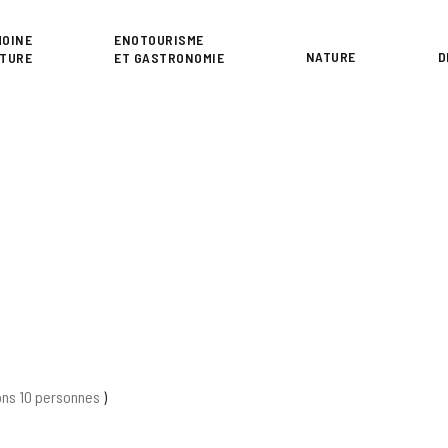
or
MOINE
ENOTOURISME
NATURE
D
LTURE
ET GASTRONOMIE
ns 10 personnes