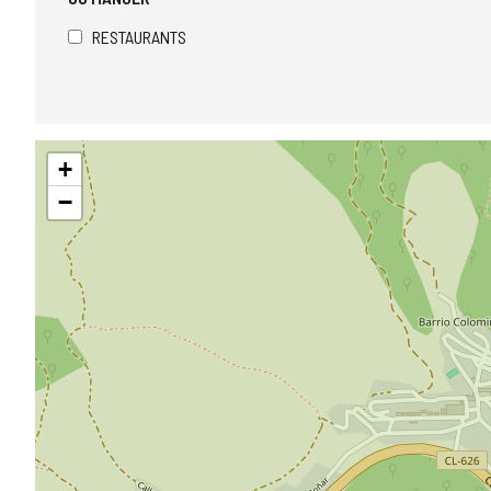
RESTAURANTS
Sauter
+
la
carte
−