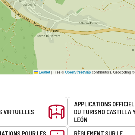
Leaflet
|
Tiles ©
OpenStreetMap
contributors. Geocoding 
APPLICATIONS OFFICIE
S VIRTUELLES
DU TURISMO CASTILLA 
LEÓN
MATIONS POUR LES
RÈGLEMENT SUR LE