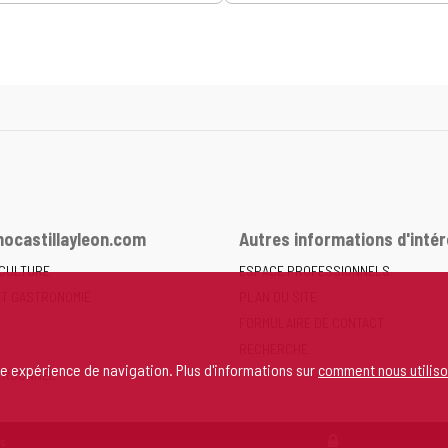
ocastillayleon.com
Autres informations d'intér
 CULTURE
ESPACE PROFESSIONNELS
ET GASTRONOMIE
PLAN DU SITE
FORMULAIRE DE CONTACT
RECHERCHE
re expérience de navigation. Plus d'informations sur
comment nous utiliso
ERSONNEL
s