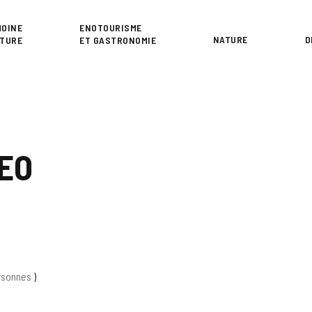
or
MOINE
ENOTOURISME
NATURE
D
LTURE
ET GASTRONOMIE
EO
ersonnes