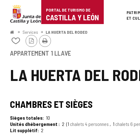
Portal
Passer au contenu
PORTAL DE TURISMO DE
Superi
PATRI
de
CASTILLA Y LEÓN
ET CU
Turismo
<
Services
LA HUERTA DEL RODEO
Accueil
Version
Imprimer
de
Ajouter/retirer
PDF
le
Castilla
contenu
APPARTEMENT
1 LLAVE
de
y
cahiers
LA HUERTA DEL ROD
León
CHAMBRES ET SIÈGES
Sièges totales
10
Unités dhébergement
2
1
chalets 4 personnes
1
chalets 6 p
Lit supplétif
2