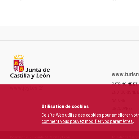
www.turism
PATRIMOINE ET
Portail
www.jcyl.es
ENOTOURISME 
Web
de
NATURE
Utilisation de cookies
la
DÉCOUVREZ
Junta
Ce site Web utilise des cookies pour améliorer vot
MON ESPACE P
comment vous pouvez modifier vos paramètres
.
de
Castilla
y
Copyright 2026 - Junta de Castilla y León
Tous droits réservé