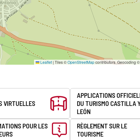
Leaflet
|
Tiles ©
OpenStreetMap
contributors. Geocoding 
APPLICATIONS OFFICIE
S VIRTUELLES
DU TURISMO CASTILLA 
LEÓN
MATIONS POUR LES
RÈGLEMENT SUR LE
EURS
TOURISME