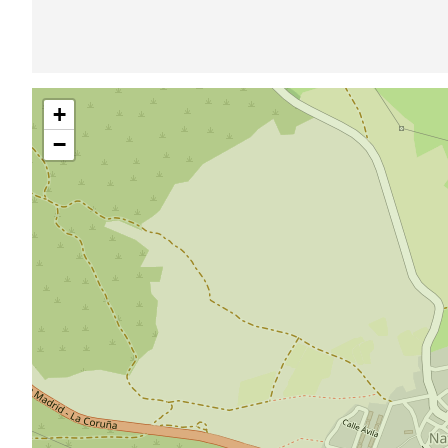
Sauter
+
la
carte
−