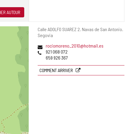
ER AUTOUR
Adresse
Calle ADOLFO SUAREZ 2.
Navas de San Antonio.
postale
Segovia
Adresse
rociomoreno_2010@hotmail.es
de
Téléphones
921 068 072
courrier
659 926 367
électronique
COMMENT ARRIVER