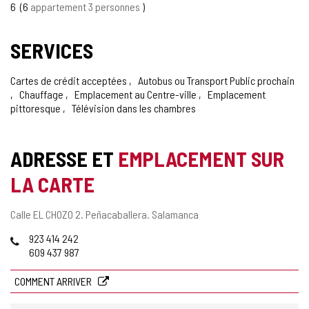
6
6
appartement 3 personnes
SERVICES
Cartes de crédit acceptées
Autobus ou Transport Public prochain
Chauffage
Emplacement au Centre-ville
Emplacement
pittoresque
Télévision dans les chambres
ADRESSE ET
EMPLACEMENT SUR
LA CARTE
Adresse
Calle EL CHOZO 2.
Peñacaballera.
Salamanca
postale
Téléphones
923 414 242
609 437 987
COMMENT ARRIVER