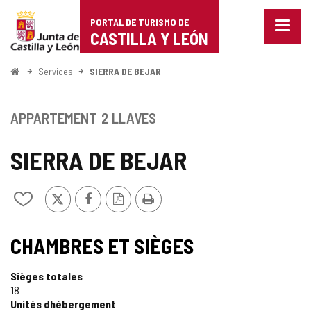
Portal
Passer au contenu
PORTAL DE TURISMO DE
Menu
de
CASTILLA Y LEÓN
fermé
Affich
Turismo
les
<
Services
SIERRA DE BEJAR
optio
Accueil
de
de
naviga
Castilla
APPARTEMENT
2 LLAVES
y
SIERRA DE BEJAR
León
X
Facebook
Version
Imprimer
Ajouter/retirer
PDF
le
contenu
TIPO
de
CHAMBRES ET SIÈGES
cahiers
Sièges totales
18
Unités dhébergement