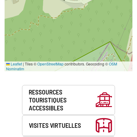
Leaflet
|
Tiles ©
OpenStreetMap
contributors. Geocoding ©
OSM
Nominatim
Prestations
RESSOURCES
de
TOURISTIQUES
service
ACCESSIBLES
VISITES VIRTUELLES