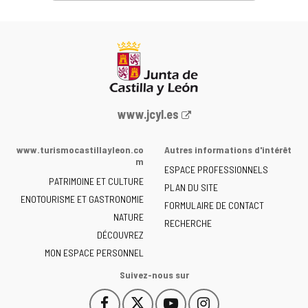
Portail
www.jcyl.es
Web
de
www.turismocastillayleon.co
Autres informations d'intérêt
la
m
ESPACE PROFESSIONNELS
Junta
PATRIMOINE ET CULTURE
de
PLAN DU SITE
ENOTOURISME ET GASTRONOMIE
Castilla
FORMULAIRE DE CONTACT
NATURE
y
RECHERCHE
León
DÉCOUVREZ
-
MON ESPACE PERSONNEL
Suivez-nous sur
Facebook
X
YouTube
Instagram