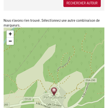
RECHERCHER AUTOUR
Nous n'avons rien trouvé. Sélectionnez une autre combinaison de
marqueurs.
Sauter
+
la
carte
−