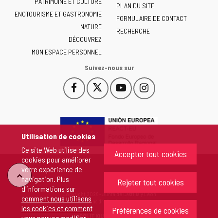
PATRIMOINE ET CULTURE
de
PLAN DU SITE
ENOTOURISME ET GASTRONOMIE
Castilla
FORMULAIRE DE CONTACT
NATURE
y
RECHERCHE
León
DÉCOUVREZ
-
MON ESPACE PERSONNEL
Suivez-nous sur
Facebook
X
YouTube
Instagram
Este
Este
Este
Este
enlace
enlace
enlace
enlace
se
se
se
se
abrirá
abrirá
abrirá
abrirá
en
en
en
en
Utilisation de cookies
una
una
una
una
Ce site Web utilise des
ventana
ventana
ventana
ventana
Accepter tout cookies
cookies pour améliorer
nueva.
nueva.
nueva.
nueva.
votre expérience de
"Retour
navigation. Plus
Rejeter tout cookies
d'informations sur
Copyright 2026 - Junta de Castilla y León
comment nous utilisons
au
Tous droits réservés
les cookies et comment
Préférences de cookies
POLITIQUE DE COOKIES
vous pouvez modifier