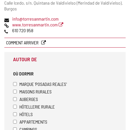
Adresse
Calle Icedo, s/n.
Quintana de Valdivielso (Merindad de Valdivielso).
postale
Burgos
Adresse
info@torresanmartin.com
de
Page
www.torresanmartin.com
courrier
Web
Téléphones
610 720 958
électronique
COMMENT ARRIVER
AUTOUR DE
OÙ DORMIR
MARQUE 'POSADAS REALES'
MAISONS RURALES
AUBERGES
HÔTELLERIE RURALE
HÔTELS
APPARTEMENTS
CAMPINGS