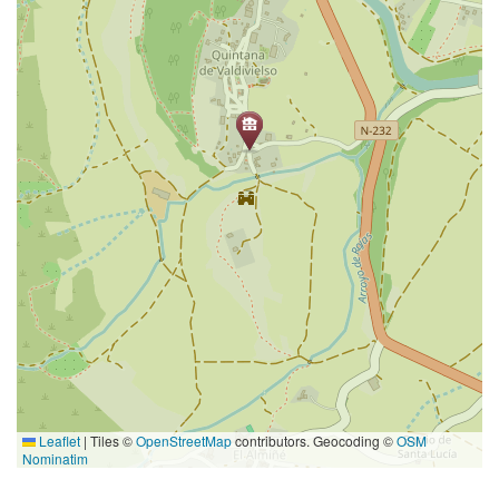
Leaflet
|
Tiles ©
OpenStreetMap
contributors. Geocoding ©
OSM
Nominatim