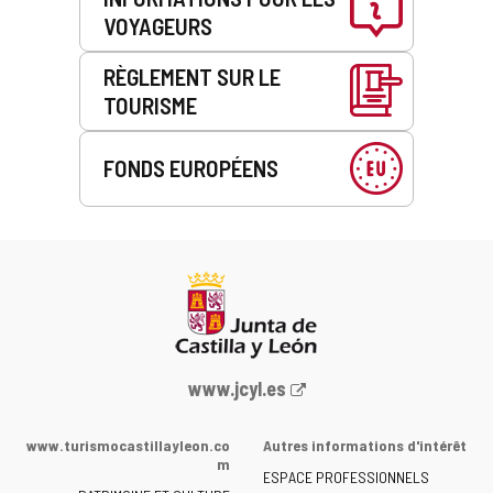
VOYAGEURS
RÈGLEMENT SUR LE
TOURISME
FONDS EUROPÉENS
Portail
www.jcyl.es
Web
de
www.turismocastillayleon.co
Autres informations d'intérêt
la
m
ESPACE PROFESSIONNELS
Junta