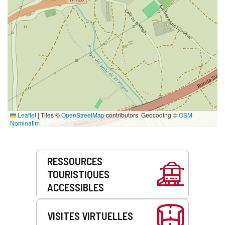
Leaflet
|
Tiles ©
OpenStreetMap
contributors. Geocoding ©
OSM
Nominatim
Prestations
RESSOURCES
de
TOURISTIQUES
service
ACCESSIBLES
VISITES VIRTUELLES