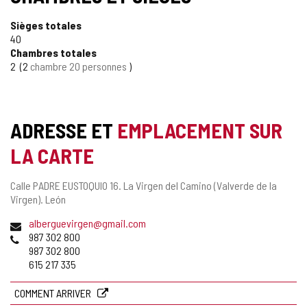
Sièges totales
40
Chambres totales
2
2
chambre 20 personnes
ADRESSE ET
EMPLACEMENT SUR
LA CARTE
Adresse
Calle PADRE EUSTOQUIO 16.
La Virgen del Camino (Valverde de la
postale
Virgen).
León
Adresse
alberguevirgen@gmail.com
de
Téléphones
987 302 800
courrier
987 302 800
électronique
615 217 335
COMMENT ARRIVER