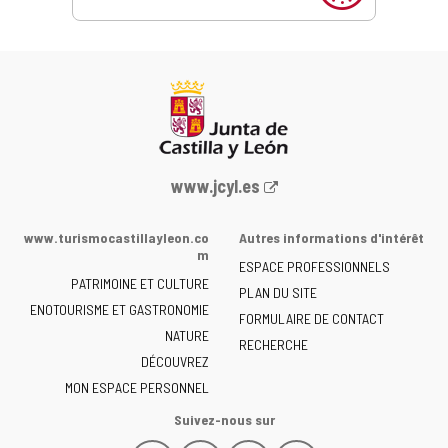
Portail
www.jcyl.es
Web
de
www.turismocastillayleon.co
Autres informations d'intérêt
la
m
ESPACE PROFESSIONNELS
Junta
PATRIMOINE ET CULTURE
de
PLAN DU SITE
ENOTOURISME ET GASTRONOMIE
Castilla
FORMULAIRE DE CONTACT
NATURE
y
RECHERCHE
León
DÉCOUVREZ
-
MON ESPACE PERSONNEL
Suivez-nous sur