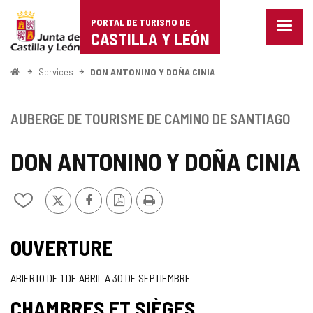
Portal
Passer au contenu
PORTAL DE TURISMO DE
Menu
de
CASTILLA Y LEÓN
fermé
Affich
Turismo
les
<
Services
DON ANTONINO Y DOÑA CINIA
optio
Accueil
de
de
naviga
Castilla
AUBERGE DE TOURISME DE CAMINO DE SANTIAGO
y
DON ANTONINO Y DOÑA CINIA
León
X
Facebook
Version
Imprimer
Ajouter/retirer
PDF
le
contenu
de
OUVERTURE
cahiers
ABIERTO DE 1 DE ABRIL A 30 DE SEPTIEMBRE
CHAMBRES ET SIÈGES