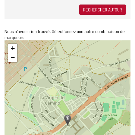
RECHERCHER AUTOUR
Nous n'avons rien trouvé. Sélectionnez une autre combinaison de
marqueurs.
Sauter
+
la
carte
−