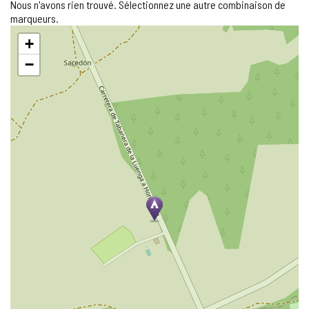
Nous n'avons rien trouvé. Sélectionnez une autre combinaison de
marqueurs.
Sauter
+
la
carte
−