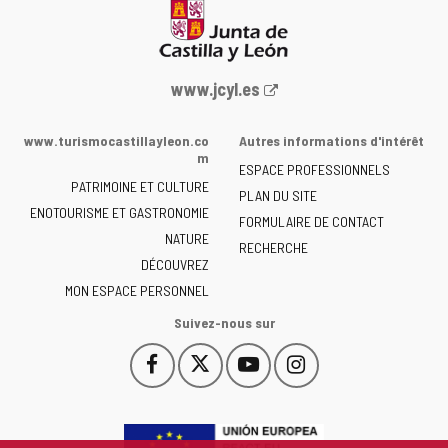
Portail
www.jcyl.es
Web
de
www.turismocastillayleon.co
Autres informations d'intérêt
la
m
ESPACE PROFESSIONNELS
Junta
PATRIMOINE ET CULTURE
de
PLAN DU SITE
ENOTOURISME ET GASTRONOMIE
Castilla
FORMULAIRE DE CONTACT
NATURE
y
RECHERCHE
León
DÉCOUVREZ
-
MON ESPACE PERSONNEL
Suivez-nous sur
Facebook
X
YouTube
Instagram
Este
Este
Este
Este
enlace
enlace
enlace
enlace
se
se
se
se
abrirá
abrirá
abrirá
abrirá