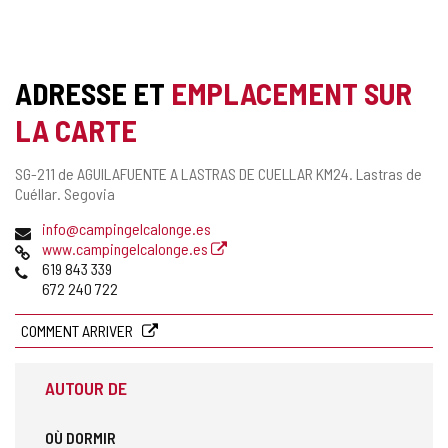
ADRESSE ET
EMPLACEMENT SUR
LA CARTE
Adresse
SG-211 de AGUILAFUENTE A LASTRAS DE CUELLAR KM24.
Lastras de
postale
Cuéllar.
Segovia
Adresse
info@campingelcalonge.es
de
Page
www.campingelcalonge.es
courrier
Web
Téléphones
619 843 339
électronique
672 240 722
COMMENT ARRIVER
AUTOUR DE
OÙ DORMIR