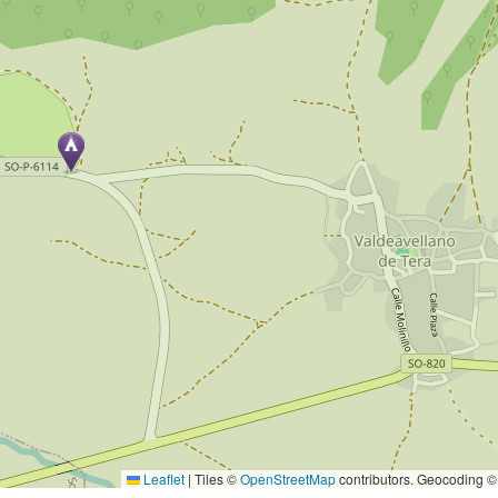
Leaflet
|
Tiles ©
OpenStreetMap
contributors. Geocoding 