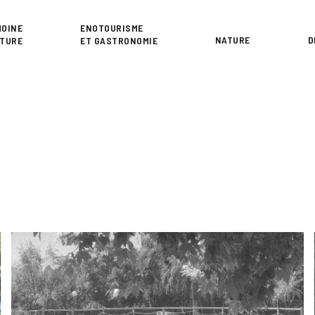
or
MOINE
ENOTOURISME
NATURE
D
LTURE
ET GASTRONOMIE