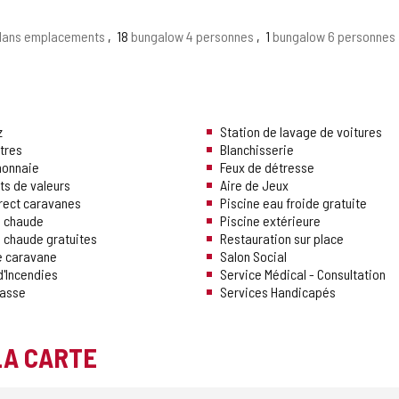
dans emplacements
18
bungalow 4 personnes
1
bungalow 6 personnes
z
Station de lavage de voitures
ttres
Blanchisserie
monnaie
Feux de détresse
ts de valeurs
Aire de Jeux
irect caravanes
Piscine eau froide gratuite
 chaude
Piscine extérieure
 chaude gratuites
Restauration sur place
e caravane
Salon Social
d'Incendies
Service Médical - Consultation
rasse
Services Handicapés
LA CARTE