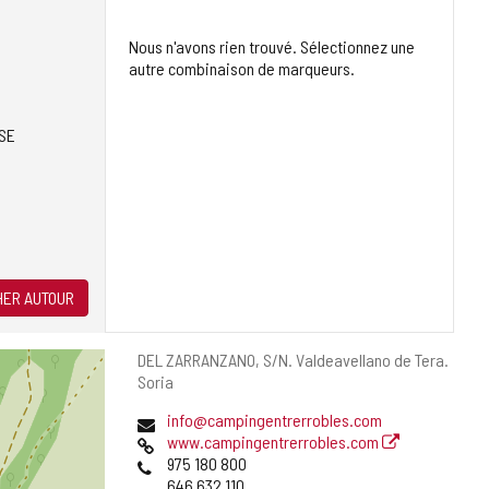
Nous n'avons rien trouvé. Sélectionnez une
autre combinaison de marqueurs.
SE
ER AUTOUR
Adresse
DEL ZARRANZANO, S/N.
Valdeavellano de Tera.
postale
Soria
Adresse
info@campingentrerrobles.com
de
Page
www.campingentrerrobles.com
courrier
Web
Téléphones
975 180 800
électronique
646 632 110