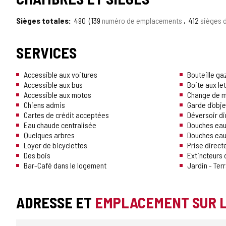
Sièges totales
490
139
numéro de emplacements
412
sièges 
SERVICES
Accessible aux voitures
Bouteille ga
Accessible aux bus
Boite aux le
Accessible aux motos
Change de 
Chiens admis
Garde d'obje
Cartes de crédit acceptées
Déversoir d
Eau chaude centralisée
Douches eau
Quelques arbres
Douches eau
Loyer de bicyclettes
Prise direct
Des bois
Extincteurs 
Bar-Café dans le logement
Jardin - Ter
ADRESSE ET
EMPLACEMENT SUR 