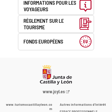
INFORMATIONS POUR LES
VOYAGEURS
RÈGLEMENT SUR LE
TOURISME
FONDS EUROPÉENS
Portail
www.jcyl.es
Web
de
www.turismocastillayleon.co
Autres informations d'intérêt
la
m
ESPACE PROFESSIONNELS