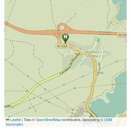
Leaflet
|
Tiles ©
OpenStreetMap
contributors. Geocoding ©
OSM
Nominatim