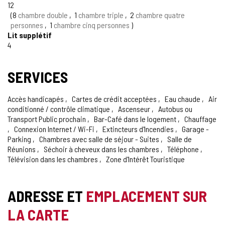
12
8
chambre double
1
chambre triple
2
chambre quatre
personnes
1
chambre cinq personnes
Lit supplétif
4
SERVICES
Accès handicapés
Cartes de crédit acceptées
Eau chaude
Air
conditionné / contrôle climatique
Ascenseur
Autobus ou
Transport Public prochain
Bar-Café dans le logement
Chauffage
Connexion Internet / Wi-Fi
Extincteurs d'Incendies
Garage -
Parking
Chambres avec salle de séjour - Suites
Salle de
Réunions
Séchoir à cheveux dans les chambres
Téléphone
Télévision dans les chambres
Zone d'Intérêt Touristique
ADRESSE ET
EMPLACEMENT SUR
LA CARTE