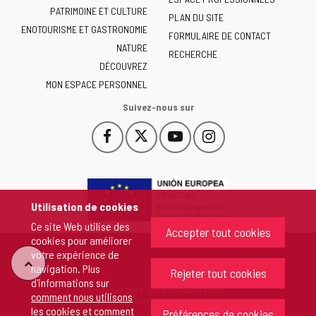
Junta
PATRIMOINE ET CULTURE
de
PLAN DU SITE
ENOTOURISME ET GASTRONOMIE
Castilla
FORMULAIRE DE CONTACT
NATURE
y
RECHERCHE
León
DÉCOUVREZ
-
MON ESPACE PERSONNEL
Suivez-nous sur
Facebook
X
YouTube
Instagram
Este
Este
Este
Este
enlace
enlace
enlace
enlace
se
se
se
se
abrirá
abrirá
abrirá
abrirá
en
en
en
en
Utilisation de cookies
una
una
una
una
Ce site Web utilise des
ventana
ventana
ventana
ventana
Accepter tout cookies
cookies pour améliorer
nueva.
nueva.
nueva.
nueva.
votre expérience de
"Retour
navigation. Plus
Rejeter tout cookies
d'informations sur
Copyright 2026 - Junta de Castilla y León
comment nous utilisons
au
Tous droits réservés
les cookies et comment
Préférences de cookies