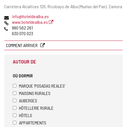
Adresse
Carretera Alcañices 126.
Ricobayo de Alba (Muelas del Pan).
Zamora
postale
Adresse
info@hoteldealba.es
de
Page
www.hoteldealba.es
courrier
Web
Téléphones
980 562 261
électronique
630 070 023
COMMENT ARRIVER
AUTOUR DE
OÙ DORMIR
MARQUE 'POSADAS REALES'
MAISONS RURALES
AUBERGES
HÔTELLERIE RURALE
HÔTELS
APPARTEMENTS