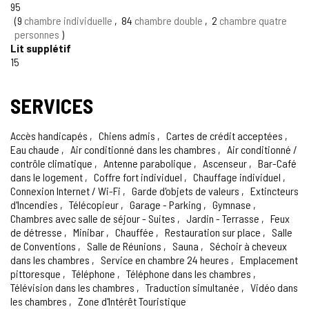
95
9
chambre individuelle
84
chambre double
2
chambre quatre
personnes
Lit supplétif
15
SERVICES
Accès handicapés
Chiens admis
Cartes de crédit acceptées
Eau chaude
Air conditionné dans les chambres
Air conditionné /
contrôle climatique
Antenne parabolique
Ascenseur
Bar-Café
dans le logement
Coffre fort individuel
Chauffage individuel
Connexion Internet / Wi-Fi
Garde d'objets de valeurs
Extincteurs
d'Incendies
Télécopieur
Garage - Parking
Gymnase
Chambres avec salle de séjour - Suites
Jardin - Terrasse
Feux
de détresse
Minibar
Chauffée
Restauration sur place
Salle
de Conventions
Salle de Réunions
Sauna
Séchoir à cheveux
dans les chambres
Service en chambre 24 heures
Emplacement
pittoresque
Téléphone
Téléphone dans les chambres
Télévision dans les chambres
Traduction simultanée
Vidéo dans
les chambres
Zone d'Intérêt Touristique