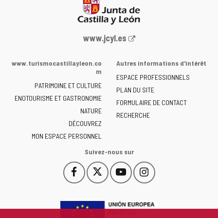
Portail
www.jcyl.es
Web
de
www.turismocastillayleon.co
Autres informations d'intérêt
la
m
ESPACE PROFESSIONNELS
Junta
PATRIMOINE ET CULTURE
de
PLAN DU SITE
ENOTOURISME ET GASTRONOMIE
Castilla
FORMULAIRE DE CONTACT
NATURE
y
RECHERCHE
León
DÉCOUVREZ
-
MON ESPACE PERSONNEL
Suivez-nous sur
Facebook
X
YouTube
Instagram
Este
Este
Este
Este
enlace
enlace
enlace
enlace
se
se
se
se
abrirá
abrirá
abrirá
abrirá
en
en
en
en