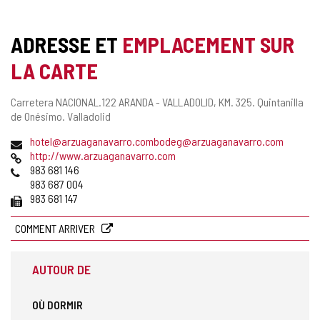
ADRESSE ET
EMPLACEMENT SUR
LA CARTE
Adresse
Carretera NACIONAL.122 ARANDA - VALLADOLID, KM. 325.
Quintanilla
postale
de Onésimo.
Valladolid
Adresse
hotel@arzuaganavarro.combodeg@arzuaganavarro.com
de
Page
http://www.arzuaganavarro.com
courrier
Web
Téléphones
983 681 146
électronique
983 687 004
Fax
983 681 147
COMMENT ARRIVER
AUTOUR DE
OÙ DORMIR