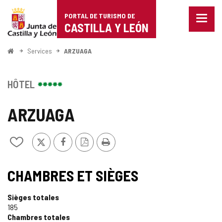
Portal
Passer au contenu
PORTAL DE TURISMO DE
Menu
de
CASTILLA Y LEÓN
fermé
Affich
Turismo
les
<
Services
ARZUAGA
optio
Accueil
de
de
naviga
Castilla
HÔTEL
y
ARZUAGA
León
X
Facebook
Version
Imprimer
Ajouter/retirer
PDF
le
contenu
de
CHAMBRES ET SIÈGES
cahiers
Sièges totales
185
Chambres totales