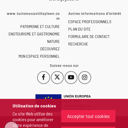
Web
de
www.turismocastillayleon.co
Autres informations d'intérêt
la
m
ESPACE PROFESSIONNELS
Junta
PATRIMOINE ET CULTURE
de
PLAN DU SITE
ENOTOURISME ET GASTRONOMIE
Castilla
FORMULAIRE DE CONTACT
NATURE
y
RECHERCHE
León
DÉCOUVREZ
-
MON ESPACE PERSONNEL
Suivez-nous sur
Facebook
X
YouTube
Instagram
Este
Este
Este
Este
enlace
enlace
enlace
enlace
se
se
se
se
abrirá
abrirá
abrirá
abrirá
en
en
en
en
Utilisation de cookies
una
una
una
una
Ce site Web utilise des
ventana
ventana
ventana
ventana
Accepter tout cookies
cookies pour améliorer
nueva.
nueva.
nueva.
nueva.
votre expérience de