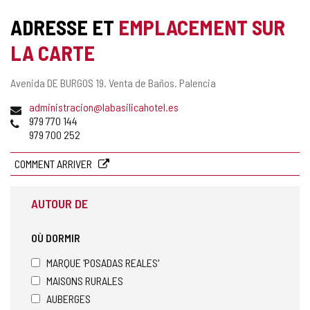
ADRESSE ET
EMPLACEMENT SUR
LA CARTE
Adresse
Avenida DE BURGOS 19.
Venta de Baños.
Palencia
postale
Adresse
administracion@labasilicahotel.es
de
Téléphones
979 770 144
courrier
979 700 252
électronique
COMMENT ARRIVER
AUTOUR DE
OÙ DORMIR
MARQUE 'POSADAS REALES'
MAISONS RURALES
AUBERGES