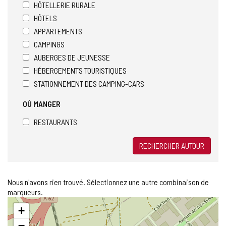
HÔTELLERIE RURALE
HÔTELS
APPARTEMENTS
CAMPINGS
AUBERGES DE JEUNESSE
HÉBERGEMENTS TOURISTIQUES
STATIONNEMENT DES CAMPING-CARS
OÙ MANGER
RESTAURANTS
RECHERCHER AUTOUR
Nous n'avons rien trouvé. Sélectionnez une autre combinaison de
marqueurs.
Sauter
+
la
carte
−