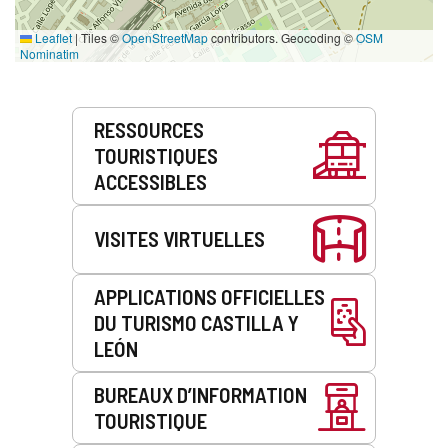
Leaflet
|
Tiles ©
OpenStreetMap
contributors. Geocoding ©
OSM
Nominatim
Prestations
RESSOURCES
de
TOURISTIQUES
service
ACCESSIBLES
VISITES VIRTUELLES
APPLICATIONS OFFICIELLES
DU TURISMO CASTILLA Y
LEÓN
BUREAUX D’INFORMATION
TOURISTIQUE