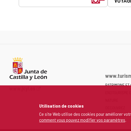
VOYAG
www.turism
PATRIMOINE ET
Portail
www.jcyl.es
ENOTOURISME 
Web
de
NATURE
Utilisation de cookies
la
DÉCOUVREZ
Junta
Ce site Web utilise des cookies pour améliorer vot
MON ESPACE P
comment vous pouvez modifier vos paramètres
.
de
Castilla