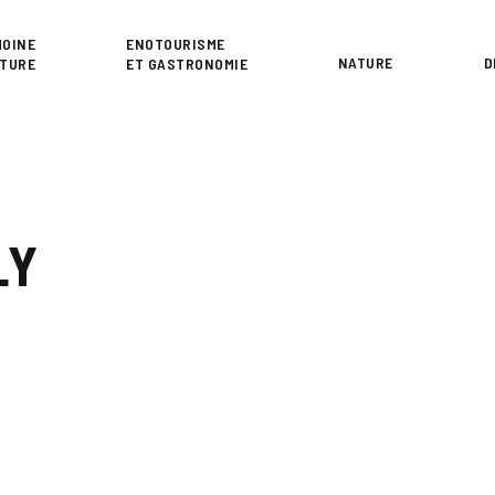
or
MOINE
ENOTOURISME
NATURE
D
LTURE
ET GASTRONOMIE
LY