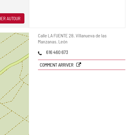
ER AUTOUR
Adresse
Calle LA FUENTE 28.
Villanueva de las
postale
Manzanas.
León
Téléphones
616 460 673
COMMENT ARRIVER