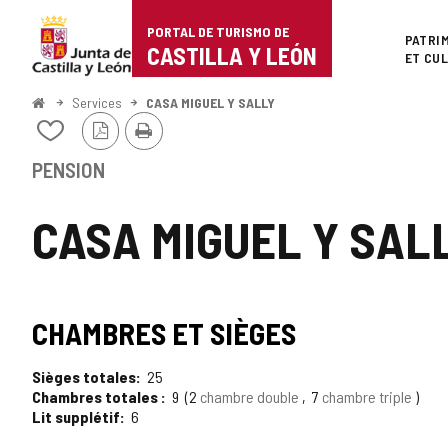
Portal
Passer au contenu
PORTAL DE TURISMO DE
Superi
PATRI
de
CASTILLA Y LEÓN
ET CU
Turismo
<
Services
CASA MIGUEL Y SALLY
Accueil
Version
Imprimer
de
Ajouter/retirer
PDF
le
Castilla
contenu
PENSION
de
y
cahiers
CASA MIGUEL Y SAL
León
CHAMBRES ET SIÈGES
Sièges totales
25
Chambres totales
9
2
chambre double
7
chambre triple
Lit supplétif
6