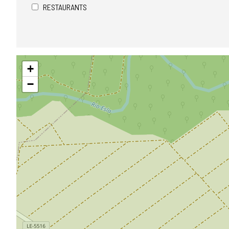
RESTAURANTS
Sauter
+
la
carte
−