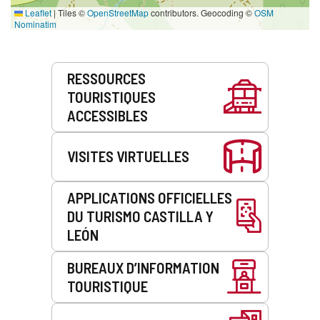
Leaflet
|
Tiles ©
OpenStreetMap
contributors. Geocoding ©
OSM
Nominatim
Prestations
RESSOURCES
de
TOURISTIQUES
service
ACCESSIBLES
VISITES VIRTUELLES
APPLICATIONS OFFICIELLES
DU TURISMO CASTILLA Y
LEÓN
BUREAUX D’INFORMATION
TOURISTIQUE