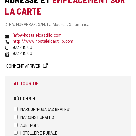
LA CARTE
Adresse
CTRA. MOGARRAZ, S/N.
La Alberca.
Salamanca
postale
Adresse
info@hostalelcastillo.com
de
Page
http://www.hostalelcastillo.com
courrier
Web
Téléphones
923 415 001
électronique
Fax
923 415 001
COMMENT ARRIVER
AUTOUR DE
OÙ DORMIR
MARQUE 'POSADAS REALES'
MAISONS RURALES
AUBERGES
HÔTELLERIE RURALE