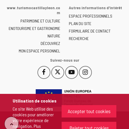
de
www.turismocastillayleon.co
Autres informations d'intérêt
la
m
ESPACE PROFESSIONNELS
Junta
PATRIMOINE ET CULTURE
de
PLAN DU SITE
ENOTOURISME ET GASTRONOMIE
Castilla
FORMULAIRE DE CONTACT
NATURE
y
RECHERCHE
León
DÉCOUVREZ
-
MON ESPACE PERSONNEL
Suivez-nous sur
Facebook
X
YouTube
Instagram
Este
Este
Este
Este
enlace
enlace
enlace
enlace
se
se
se
se
abrirá
abrirá
abrirá
abrirá
en
en
en
en
Utilisation de cookies
una
una
una
una
Ce site Web utilise des
ventana
ventana
ventana
ventana
Accepter tout cookies
cookies pour améliorer
nueva.
nueva.
nueva.
nueva.
votre expérience de
"Retour
navigation. Plus
Rejeter tout cookies