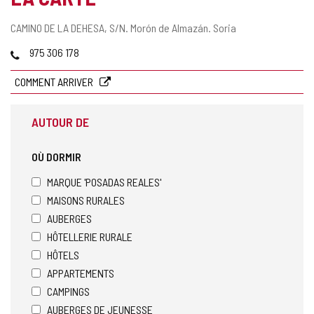
Adresse
CAMINO DE LA DEHESA, S/N.
Morón de Almazán.
Soria
postale
Téléphones
975 306 178
COMMENT ARRIVER
AUTOUR DE
OÙ DORMIR
MARQUE 'POSADAS REALES'
MAISONS RURALES
AUBERGES
HÔTELLERIE RURALE
HÔTELS
APPARTEMENTS
CAMPINGS
AUBERGES DE JEUNESSE