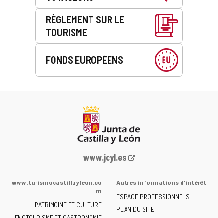
RÈGLEMENT SUR LE
TOURISME
FONDS EUROPÉENS
Portail
www.jcyl.es
Web
de
www.turismocastillayleon.co
Autres informations d'intérêt
la
m
ESPACE PROFESSIONNELS
Junta
PATRIMOINE ET CULTURE
de
PLAN DU SITE
ENOTOURISME ET GASTRONOMIE