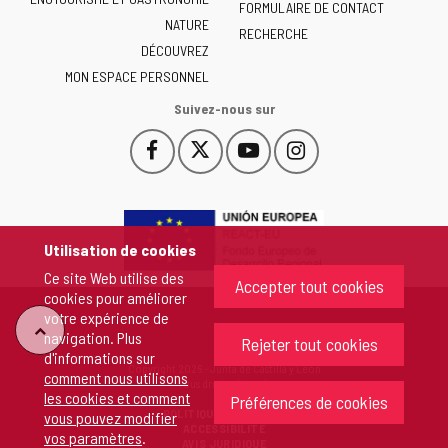
Castilla
FORMULAIRE DE CONTACT
NATURE
y
RECHERCHE
León
DÉCOUVREZ
-
MON ESPACE PERSONNEL
Suivez-nous sur
Facebook
X
YouTube
Instagram
Este
Este
Este
Este
enlace
enlace
enlace
enlace
se
se
se
se
abrirá
abrirá
abrirá
abrirá
en
en
en
en
Utilisation de cookies
una
una
una
una
Ce site Web utilise des
ventana
ventana
ventana
ventana
Accepter tout cookies
cookies pour améliorer
nueva.
nueva.
nueva.
nueva.
votre expérience de
"Retour
navigation. Plus
Rejeter tout cookies
d'informations sur
Copyright 2026 - Junta de Castilla y León
comment nous utilisons
au
Tous droits réservés
les cookies et comment
Préférences de cookies
POLITIQUE DE COOKIES
vous pouvez modifier
sommet"
ACCESSIBILITÉ
vos paramètres
.
AVIS JURIDIQUE