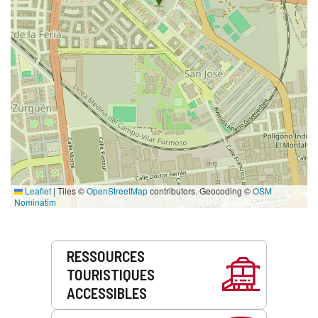
Leaflet
|
Tiles ©
OpenStreetMap
contributors. Geocoding ©
OSM
Nominatim
Prestations
RESSOURCES
de
TOURISTIQUES
service
ACCESSIBLES