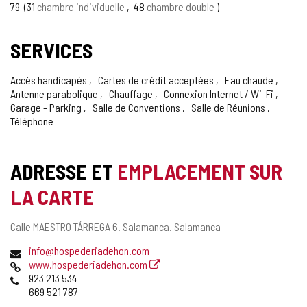
79
31
chambre individuelle
48
chambre double
SERVICES
Accès handicapés
Cartes de crédit acceptées
Eau chaude
Antenne parabolique
Chauffage
Connexion Internet / Wi-Fi
Garage - Parking
Salle de Conventions
Salle de Réunions
Téléphone
ADRESSE ET
EMPLACEMENT SUR
LA CARTE
Adresse
Calle MAESTRO TÁRREGA 6.
Salamanca.
Salamanca
postale
Adresse
info@hospederiadehon.com
de
Page
www.hospederiadehon.com
courrier
Web
Téléphones
923 213 534
électronique
669 521 787