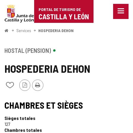
Portal
Passer au contenu
PORTAL DE TURISMO DE
Menu
de
CASTILLA Y LEÓN
fermé
Affich
Turismo
les
<
Services
HOSPEDERIA DEHON
optio
Accueil
de
de
naviga
Castilla
HOSTAL (PENSION)
y
HOSPEDERIA DEHON
León
Version
Imprimer
Ajouter/retirer
PDF
le
contenu
de
CHAMBRES ET SIÈGES
cahiers
Sièges totales
127
Chambres totales