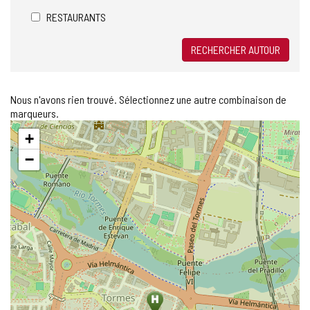
RESTAURANTS
RECHERCHER AUTOUR
Nous n'avons rien trouvé. Sélectionnez une autre combinaison de
marqueurs.
Sauter
+
la
carte
−