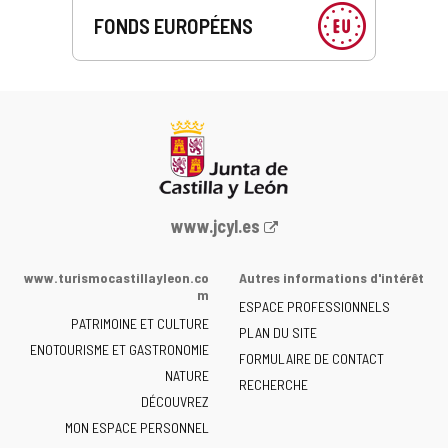
FONDS EUROPÉENS
Portail
www.jcyl.es
Web
de
www.turismocastillayleon.co
Autres informations d'intérêt
la
m
ESPACE PROFESSIONNELS
Junta
PATRIMOINE ET CULTURE
de
PLAN DU SITE
ENOTOURISME ET GASTRONOMIE
Castilla
FORMULAIRE DE CONTACT
NATURE
y
RECHERCHE
León
DÉCOUVREZ
-
MON ESPACE PERSONNEL