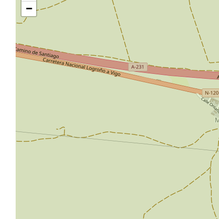
carte
−