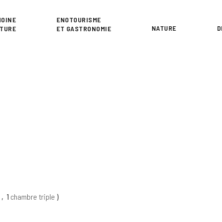
or
MOINE
ENOTOURISME
NATURE
D
LTURE
ET GASTRONOMIE
e
1
chambre triple