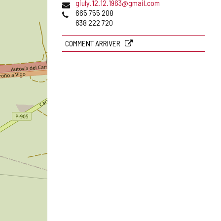
Adresse
giuly.12.12.1963@gmail.com
de
Téléphones
665 755 208
courrier
638 222 720
électronique
COMMENT ARRIVER