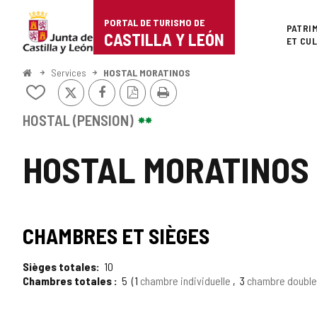
Portal
Passer au contenu
PORTAL DE TURISMO DE
Superi
PATRI
de
CASTILLA Y LEÓN
ET CU
Turismo
<
Services
HOSTAL MORATINOS
Accueil
X
Facebook
Version
Imprimer
de
Ajouter/retirer
PDF
le
Castilla
contenu
HOSTAL (PENSION)
de
y
cahiers
HOSTAL MORATINOS
León
TIPO
CHAMBRES ET SIÈGES
Sièges totales
10
Chambres totales
5
1
chambre individuelle
3
chambre doubl