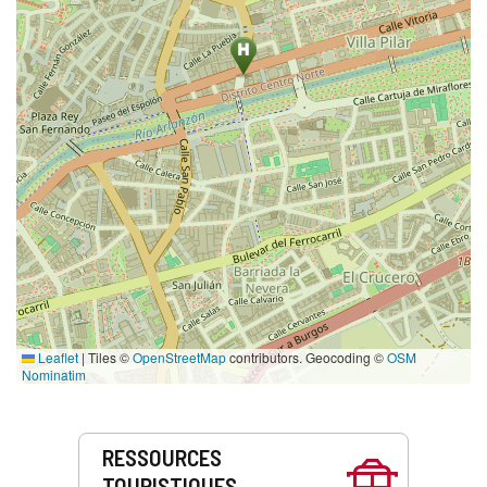
Leaflet
|
Tiles ©
OpenStreetMap
contributors. Geocoding ©
OSM
Nominatim
Prestations
RESSOURCES
de
TOURISTIQUES
service