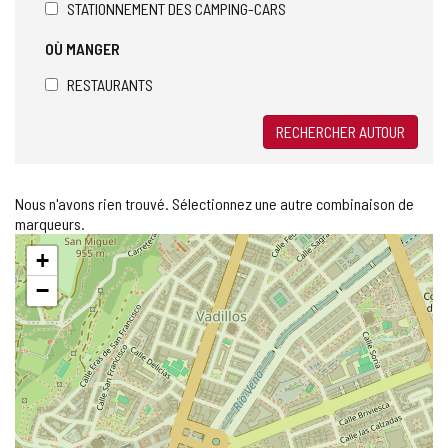
STATIONNEMENT DES CAMPING-CARS
OÙ MANGER
RESTAURANTS
RECHERCHER AUTOUR
Nous n'avons rien trouvé. Sélectionnez une autre combinaison de
marqueurs.
Sauter
+
la
carte
−