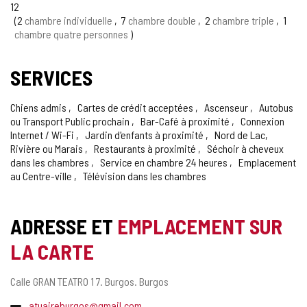
12
2
chambre individuelle
7
chambre double
2
chambre triple
1
chambre quatre personnes
SERVICES
Chiens admis
Cartes de crédit acceptées
Ascenseur
Autobus
ou Transport Public prochain
Bar-Café à proximité
Connexion
Internet / Wi-Fi
Jardin d'enfants à proximité
Nord de Lac,
Rivière ou Marais
Restaurants à proximité
Séchoir à cheveux
dans les chambres
Service en chambre 24 heures
Emplacement
au Centre-ville
Télévision dans les chambres
ADRESSE ET
EMPLACEMENT SUR
LA CARTE
Adresse
Calle GRAN TEATRO 1 7.
Burgos.
Burgos
postale
Adresse
atuaireburgos@gmail.com