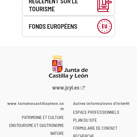
RÈGLEMENT SUR LE
TOURISME
FONDS EUROPÉENS
Portail
www.jcyl.es
Web
de
www.turismocastillayleon.co
Autres informations d'intérêt
la
m
ESPACE PROFESSIONNELS
Junta
PATRIMOINE ET CULTURE
de
PLAN DU SITE
ENOTOURISME ET GASTRONOMIE
Castilla
FORMULAIRE DE CONTACT
NATURE
y
RECHERCHE