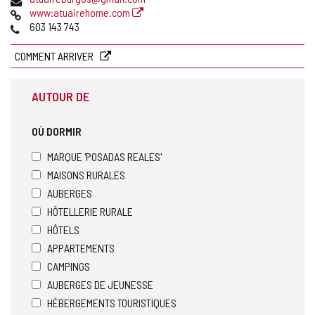
de
Page
www:atuairehome.com
courrier
Web
Téléphones
603 143 743
électronique
COMMENT ARRIVER
AUTOUR DE
OÙ DORMIR
MARQUE 'POSADAS REALES'
MAISONS RURALES
AUBERGES
HÔTELLERIE RURALE
HÔTELS
APPARTEMENTS
CAMPINGS
AUBERGES DE JEUNESSE
HÉBERGEMENTS TOURISTIQUES