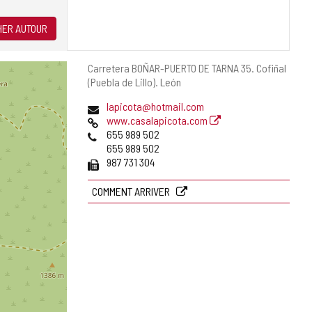
ER AUTOUR
Adresse
Carretera BOÑAR-PUERTO DE TARNA 35.
Cofiñal
postale
(Puebla de Lillo).
León
Adresse
lapicota@hotmail.com
de
Page
www.casalapicota.com
courrier
Web
Téléphones
655 989 502
électronique
655 989 502
Fax
987 731 304
COMMENT ARRIVER