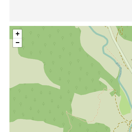
Sauter
+
la
carte
−