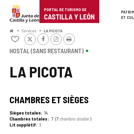
Portal
Passer au contenu
PORTAL DE TURISMO DE
Superi
PATRI
de
CASTILLA Y LEÓN
ET CU
Turismo
<
Services
LA PICOTA
Accueil
X
Facebook
Version
Imprimer
de
Ajouter/retirer
PDF
le
Castilla
contenu
HOSTAL (SANS RESTAURANT)
de
y
cahiers
LA PICOTA
León
CHAMBRES ET SIÈGES
Sièges totales
14
Chambres totales
7
7
chambre double
Lit supplétif
1