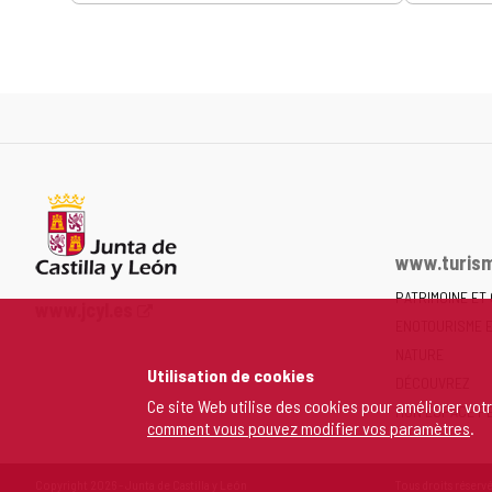
www.turism
PATRIMOINE ET
Portail
www.jcyl.es
ENOTOURISME 
Web
de
NATURE
Utilisation de cookies
la
DÉCOUVREZ
Junta
Ce site Web utilise des cookies pour améliorer vot
MON ESPACE P
comment vous pouvez modifier vos paramètres
.
de
Castilla
y
Copyright 2026 - Junta de Castilla y León
Tous droits réservé