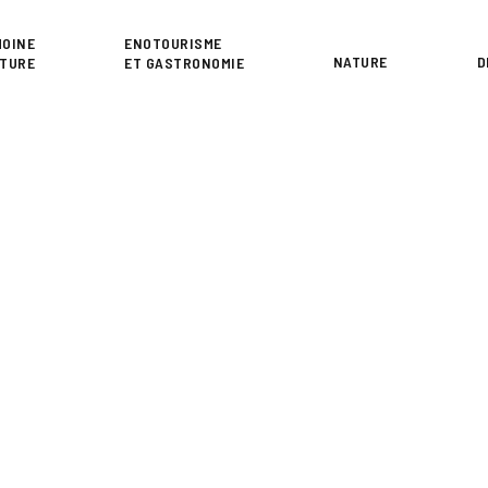
or
MOINE
ENOTOURISME
NATURE
D
LTURE
ET GASTRONOMIE