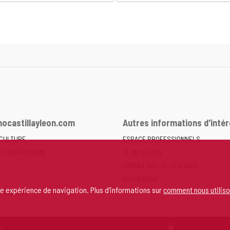
ocastillayleon.com
Autres informations d'intér
 CULTURE
ESPACE PROFESSIONNELS
ET GASTRONOMIE
PLAN DU SITE
FORMULAIRE DE CONTACT
RECHERCHE
re expérience de navigation. Plus d'informations sur
comment nous utiliso
ERSONNEL
s