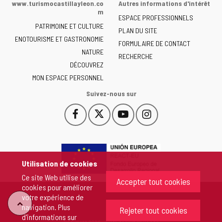
www.turismocastillayleon.co
Autres informations d'intérêt
la
m
ESPACE PROFESSIONNELS
Junta
PATRIMOINE ET CULTURE
de
PLAN DU SITE
ENOTOURISME ET GASTRONOMIE
Castilla
FORMULAIRE DE CONTACT
NATURE
y
RECHERCHE
León
DÉCOUVREZ
-
MON ESPACE PERSONNEL
Suivez-nous sur
Facebook
X
YouTube
Instagram
Este
Este
Este
Este
enlace
enlace
enlace
enlace
se
se
se
se
abrirá
abrirá
abrirá
abrirá
en
en
en
en
Utilisation de cookies
una
una
una
una
Ce site Web utilise des
ventana
ventana
ventana
ventana
Accepter tout cookies
cookies pour améliorer
nueva.
nueva.
nueva.
nueva.
votre expérience de
"Retour
navigation. Plus
Rejeter tout cookies
d'informations sur
Copyright 2026 - Junta de Castilla y León