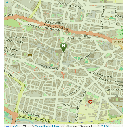
Leaflet
|
Tiles ©
OpenStreetMap
contributors. Geocoding ©
OSM