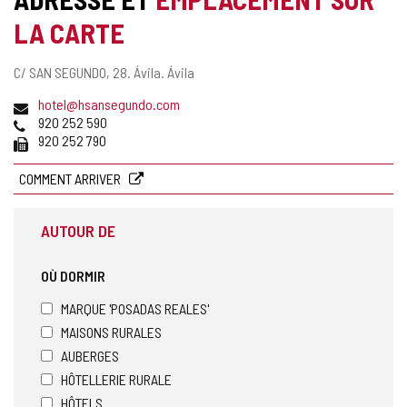
LA CARTE
Adresse
C/ SAN SEGUNDO, 28.
Ávila.
Ávila
postale
Adresse
hotel@hsansegundo.com
de
Téléphones
920 252 590
courrier
Fax
920 252 790
électronique
COMMENT ARRIVER
AUTOUR DE
OÙ DORMIR
MARQUE 'POSADAS REALES'
MAISONS RURALES
AUBERGES
HÔTELLERIE RURALE
HÔTELS