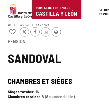
Portal
Passer au contenu
PORTAL DE TURISMO DE
Superi
PATRI
de
CASTILLA Y LEÓN
ET CU
Turismo
<
Services
SANDOVAL
Accueil
X
Facebook
Version
Imprimer
de
Ajouter/retirer
PDF
le
Castilla
contenu
PENSION
de
y
cahiers
SANDOVAL
León
TIPO
CHAMBRES ET SIÈGES
Sièges totales
16
Chambres totales
8
8
chambre double