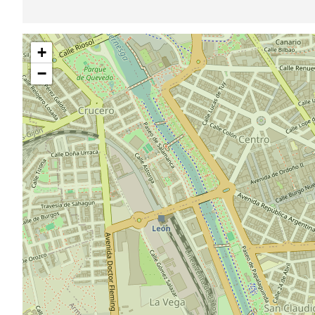
Sauter
+
la
carte
−