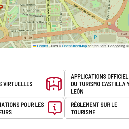
Leaflet
|
Tiles ©
OpenStreetMap
contributors. Geocoding 
APPLICATIONS OFFICIE
S VIRTUELLES
DU TURISMO CASTILLA 
LEÓN
MATIONS POUR LES
RÈGLEMENT SUR LE
EURS
TOURISME