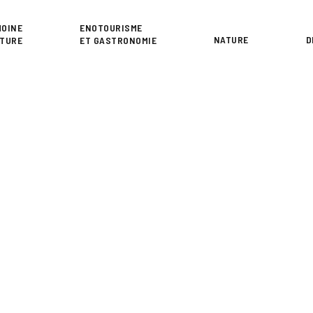
or
MOINE
ENOTOURISME
NATURE
D
LTURE
ET GASTRONOMIE