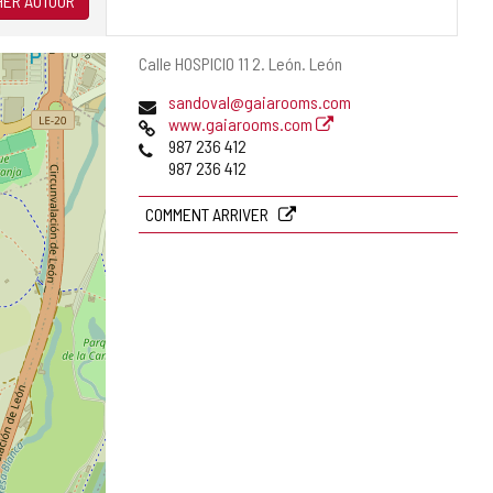
ER AUTOUR
Adresse
Calle HOSPICIO 11 2.
León.
León
postale
Adresse
sandoval@gaiarooms.com
de
Page
www.gaiarooms.com
courrier
Web
Téléphones
987 236 412
électronique
987 236 412
COMMENT ARRIVER