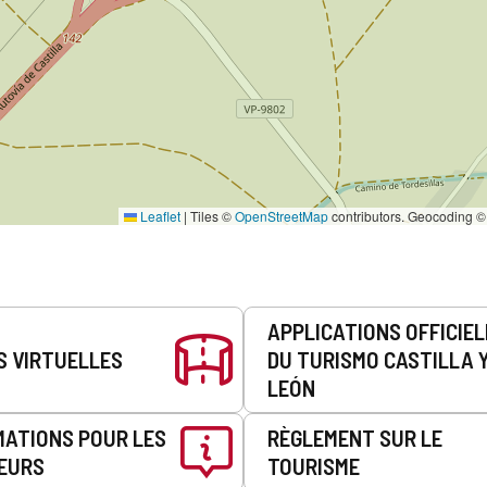
Leaflet
|
Tiles ©
OpenStreetMap
contributors. Geocoding 
APPLICATIONS OFFICIE
S VIRTUELLES
DU TURISMO CASTILLA 
LEÓN
MATIONS POUR LES
RÈGLEMENT SUR LE
EURS
TOURISME