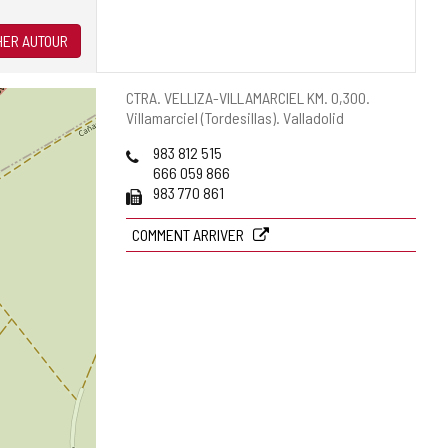
ER AUTOUR
Adresse
CTRA. VELLIZA-VILLAMARCIEL KM. 0,300.
postale
Villamarciel (Tordesillas).
Valladolid
Téléphones
983 812 515
666 059 866
Fax
983 770 861
COMMENT ARRIVER