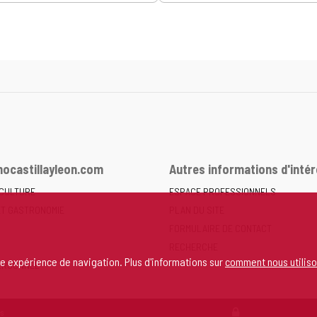
ocastillayleon.com
Autres informations d'intér
 CULTURE
ESPACE PROFESSIONNELS
ET GASTRONOMIE
PLAN DU SITE
FORMULAIRE DE CONTACT
RECHERCHE
re expérience de navigation. Plus d'informations sur
comment nous utiliso
ERSONNEL
s