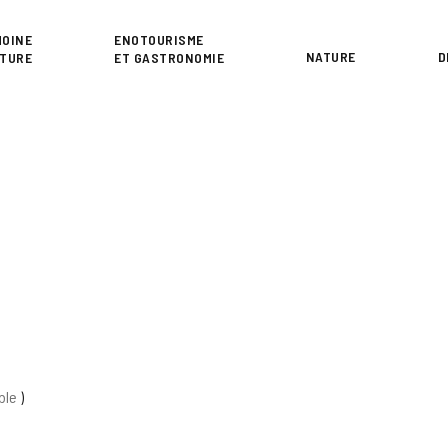
or
MOINE
ENOTOURISME
NATURE
D
LTURE
ET GASTRONOMIE
ble