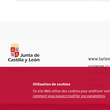
www.turism
PATRIMOINE ET
Portail
www.jcyl.es
ENOTOURISME 
Web
de
NATURE
Utilisation de cookies
la
DÉCOUVREZ
Junta
Ce site Web utilise des cookies pour améliorer vot
MON ESPACE P
comment vous pouvez modifier vos paramètres
.
de
Castilla
y
Copyright 2026 - Junta de Castilla y León
Tous droits réservé