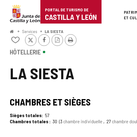
Portal
Passer au contenu
PORTAL DE TURISMO DE
Superi
PATRI
de
CASTILLA Y LEÓN
ET CU
Turismo
<
Services
LA SIESTA
Accueil
X
Facebook
Version
Imprimer
de
Ajouter/retirer
PDF
le
Castilla
contenu
HÔTELLERIE
de
y
cahiers
LA SIESTA
León
CHAMBRES ET SIÈGES
Sièges totales
57
Chambres totales
30
3
chambre individuelle
27
chambre dou