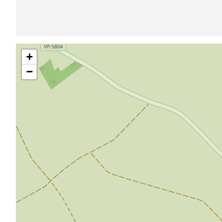
Sauter
+
la
carte
−