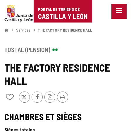
Portal
Passer au contenu
PORTAL DE TURISMO DE
Menu
de
CASTILLA Y LEÓN
fermé
Affich
Turismo
les
<
Services
THE FACTORY RESIDENCE HALL
optio
Accueil
de
de
naviga
Castilla
HOSTAL (PENSION)
y
THE FACTORY RESIDENCE
León
HALL
X
Facebook
Version
Imprimer
Ajouter/retirer
PDF
le
contenu
de
CHAMBRES ET SIÈGES
cahiers
Sièges totales