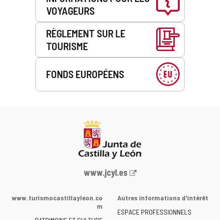
VOYAGEURS
RÈGLEMENT SUR LE
TOURISME
FONDS EUROPÉENS
Portail
www.jcyl.es
Web
de
www.turismocastillayleon.co
Autres informations d'intérêt
la
m
ESPACE PROFESSIONNELS
Junta