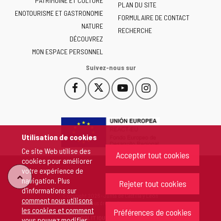
PATRIMOINE ET CULTURE
de
PLAN DU SITE
ENOTOURISME ET GASTRONOMIE
Castilla
FORMULAIRE DE CONTACT
NATURE
y
RECHERCHE
León
DÉCOUVREZ
-
MON ESPACE PERSONNEL
Suivez-nous sur
Facebook
X
YouTube
Instagram
Este
Este
Este
Este
enlace
enlace
enlace
enlace
se
se
se
se
abrirá
abrirá
abrirá
abrirá
en
en
en
en
Utilisation de cookies
una
una
una
una
Ce site Web utilise des
ventana
ventana
ventana
ventana
Accepter tout cookies
cookies pour améliorer
nueva.
nueva.
nueva.
nueva.
votre expérience de
"Retour
navigation. Plus
Rejeter tout cookies
d'informations sur
Copyright 2026 - Junta de Castilla y León
comment nous utilisons
au
Tous droits réservés
les cookies et comment
Préférences de cookies
POLITIQUE DE COOKIES
vous pouvez modifier