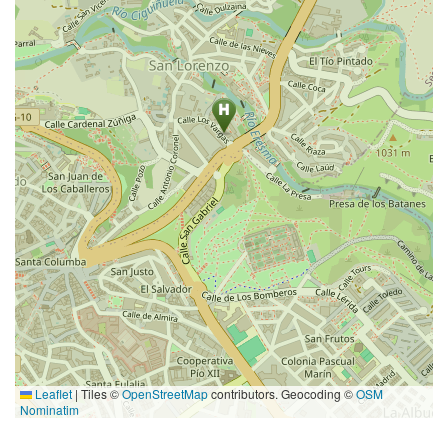
Leaflet
|
Tiles ©
OpenStreetMap
contributors. Geocoding ©
OSM
Nominatim