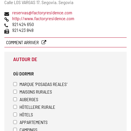
Adresse
Calle LOS VARGAS 17.
Segovia.
Segovia
postale
Adresse
reservas@factoryresidence.com
de
Page
http://www.factoryresidence.com
courrier
Web
Téléphones
921 424 650
électronique
Fax
921 423 848
COMMENT ARRIVER
AUTOUR DE
OÙ DORMIR
MARQUE 'POSADAS REALES'
MAISONS RURALES
AUBERGES
HÔTELLERIE RURALE
HÔTELS
APPARTEMENTS
CAMPINGS