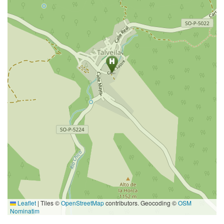
Leaflet
|
Tiles ©
OpenStreetMap
contributors. Geocoding ©
OSM
Nominatim