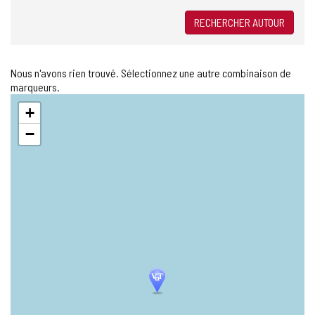
RECHERCHER AUTOUR
Nous n'avons rien trouvé. Sélectionnez une autre combinaison de
marqueurs.
Sauter
+
la
carte
−