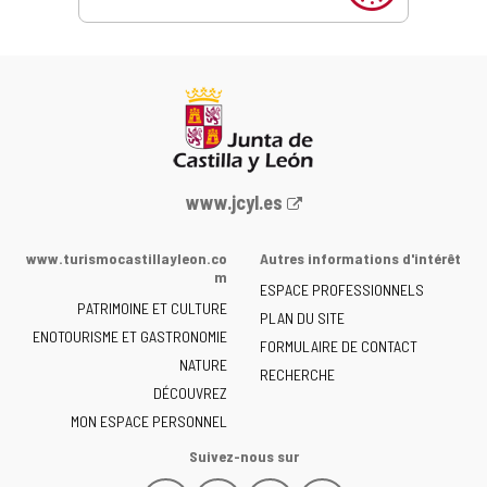
Portail
www.jcyl.es
Web
de
www.turismocastillayleon.co
Autres informations d'intérêt
la
m
ESPACE PROFESSIONNELS
Junta
PATRIMOINE ET CULTURE
de
PLAN DU SITE
ENOTOURISME ET GASTRONOMIE
Castilla
FORMULAIRE DE CONTACT
NATURE
y
RECHERCHE
León
DÉCOUVREZ
-
MON ESPACE PERSONNEL
Suivez-nous sur