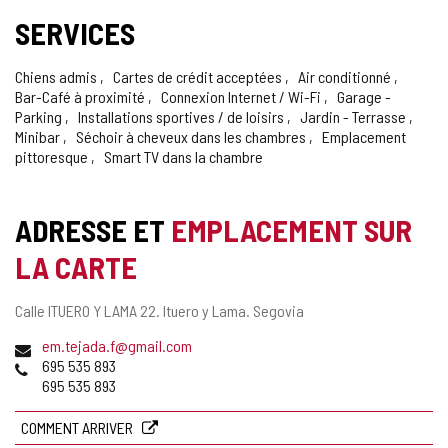
SERVICES
Chiens admis
Cartes de crédit acceptées
Air conditionné
Bar-Café à proximité
Connexion Internet / Wi-Fi
Garage -
Parking
Installations sportives / de loisirs
Jardin - Terrasse
Minibar
Séchoir à cheveux dans les chambres
Emplacement
pittoresque
Smart TV dans la chambre
ADRESSE ET
EMPLACEMENT SUR
LA CARTE
Adresse
Calle ITUERO Y LAMA 22.
Ituero y Lama.
Segovia
postale
Adresse
em.tejada.f@gmail.com
de
Téléphones
695 535 893
courrier
695 535 893
électronique
COMMENT ARRIVER