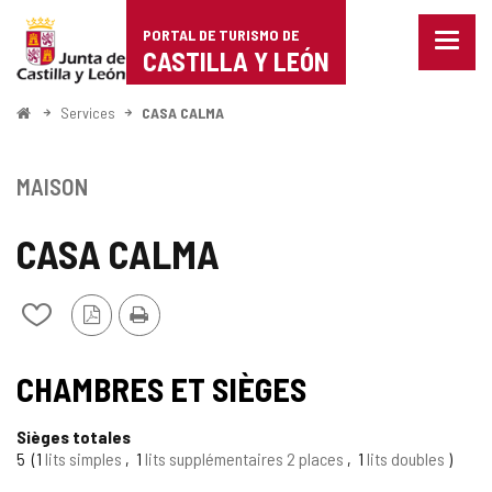
Portal
Passer au contenu
PORTAL DE TURISMO DE
Menu
de
CASTILLA Y LEÓN
fermé
Affich
Turismo
les
<
Services
CASA CALMA
optio
Accueil
de
de
naviga
Castilla
MAISON
y
CASA CALMA
León
Version
Imprimer
Ajouter/retirer
PDF
le
contenu
TIPO
de
CHAMBRES ET SIÈGES
cahiers
Sièges totales
5
1
lits simples
1
lits supplémentaires 2 places
1
lits doubles