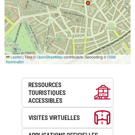
Leaflet
|
Tiles ©
OpenStreetMap
contributors. Geocoding ©
OSM
Nominatim
Prestations
RESSOURCES
de
TOURISTIQUES
service
ACCESSIBLES
VISITES VIRTUELLES
APPLICATIONS OFFICIELLES