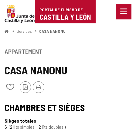
Portal
Passer au contenu
PORTAL DE TURISMO DE
Menu
de
CASTILLA Y LEÓN
fermé
Affich
Turismo
les
<
Services
CASA NANONU
optio
Accueil
de
de
naviga
Castilla
APPARTEMENT
y
CASA NANONU
León
Version
Imprimer
Ajouter/retirer
PDF
le
contenu
de
CHAMBRES ET SIÈGES
cahiers
Sièges totales
6
2
lits simples
2
lits doubles