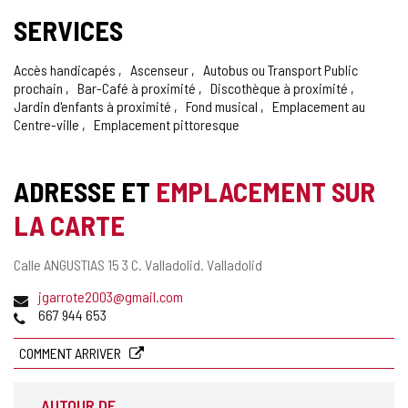
SERVICES
Accès handicapés
Ascenseur
Autobus ou Transport Public
prochain
Bar-Café à proximité
Discothèque à proximité
Jardin d'enfants à proximité
Fond musical
Emplacement au
Centre-ville
Emplacement pittoresque
ADRESSE ET
EMPLACEMENT SUR
LA CARTE
Adresse
Calle ANGUSTIAS 15 3 C.
Valladolid.
Valladolid
postale
Adresse
jgarrote2003@gmail.com
de
Téléphones
667 944 653
courrier
électronique
COMMENT ARRIVER
AUTOUR DE