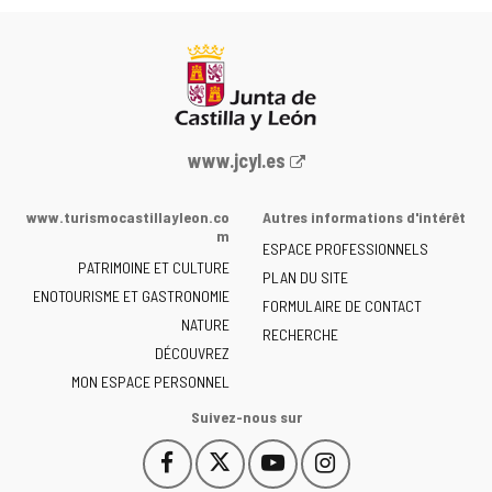
Portail
www.jcyl.es
Web
de
www.turismocastillayleon.co
Autres informations d'intérêt
la
m
ESPACE PROFESSIONNELS
Junta
PATRIMOINE ET CULTURE
de
PLAN DU SITE
ENOTOURISME ET GASTRONOMIE
Castilla
FORMULAIRE DE CONTACT
NATURE
y
RECHERCHE
León
DÉCOUVREZ
-
MON ESPACE PERSONNEL
Suivez-nous sur
Facebook
X
YouTube
Instagram
Este
Este
Este
Este